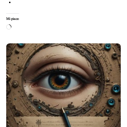
Mi piace:
Caricamento
in
corso…