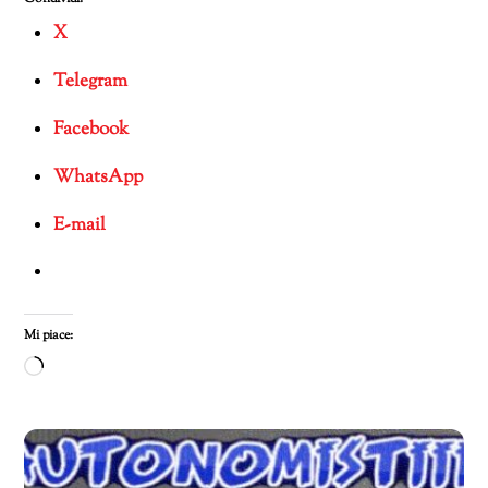
X
Telegram
Facebook
WhatsApp
E-mail
Mi piace:
Caricamento
in
corso…