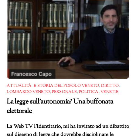
ATTUALITÀ E STORIA DEL POPOLO VENETO
,
DIRITTO
,
LOMBARDO-VENETO
,
PERSONALE
,
POLITICA
,
VENETIE
La legge sull’autonomia? Una buffonata
elettorale
La Web TV l’Identitario, mi ha invitato ad un dibattito
sul disegno di legge che dovrebbe disciplinare le