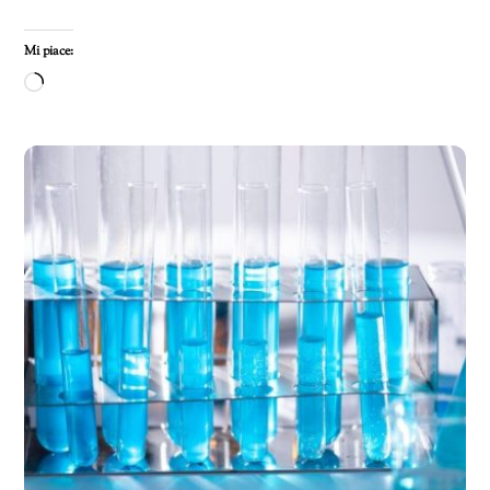
Mi piace:
Caricamento
in
corso…