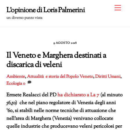
Skip
Me
L'opinione di Loris Palmerini
to
un diverso punto vista
content
9 AGOSTO 2018
Il Veneto e Marghera destinati a
discarica di veleni
Ambiente
,
Attualità e storia del Popolo Veneto
,
Diritti Umani
,
Ecologia
0
Ermete Realacci del PD
ha dichiarato a La 7
(al minuto
56,50) che nel piano regolatore di Venezia degli anni
’60, si stabilì nelle norme tecniche di attuazione che
nell’area di Marghera (Venezia) venivano collocate
quelle industrie che producevano veleni pericolosi per