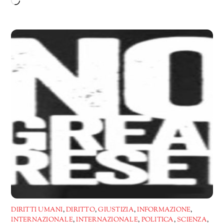
Caricamento
in
corso…
DIRITTI UMANI
,
DIRITTO
,
GIUSTIZIA
,
INFORMAZIONE
,
INTERNAZIONALE
,
INTERNAZIONALE
,
POLITICA
,
SCIENZA
,