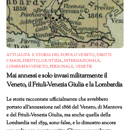
ATTUALITÀ E STORIA DEL POPOLO VENETO
,
DIRITTI
UMANI
,
DIRITTO
,
GIUSTIZIA
,
INTERNAZIONALE
,
LOMBARDO-VENETO
,
PERSONALE
,
VENETIE
Mai annessi e solo invasi militarmente il
Veneto, il Friuli-Venezia Giulia e la Lombardia
Le storie raccontate ufficialmente che avrebbero
portato all’annessione nel 1866 del Veneto, di Mantova
e del Friuli-Venezia Giulia, ma anche quella della
Lombardia nel 1859, sono false, e lo dimostro ancora