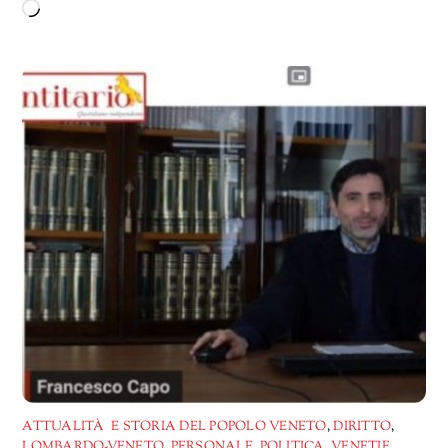
Caricamento
in
corso…
ATTUALITÀ E STORIA DEL POPOLO VENETO
,
DIRITTO
,
LOMBARDO-VENETO
,
PERSONALE
,
POLITICA
,
VENETIE