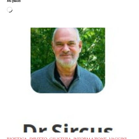
Mi piace:
Caricamento
in
corso…