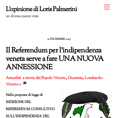
Skip
Me
L'opinione di Loris Palmerini
to
un diverso punto vista
content
11 DICEMBRE 2013
Il Referendum per l’indipendenza
veneta serve a fare UNA NUOVA
ANNESSIONE
Attualità e storia del Popolo Veneto
,
Giustizia
,
Lombardo-
Veneto
0
Nella proposta di legge di
INDIZIONE DEL
REFERENDUM CONSULTIVO
SULL’INDIPENDENZA DEL