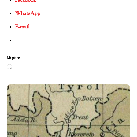
Facebook
WhatsApp
E-mail
Mi piace:
Caricamento
in
corso…