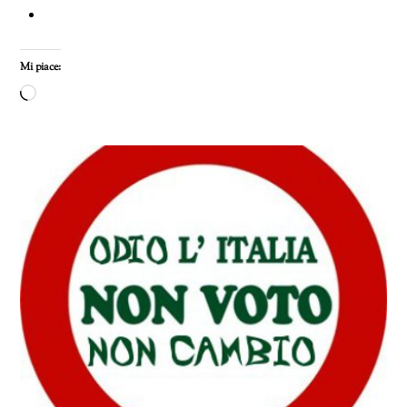
Mi piace:
Caricamento
in
corso…