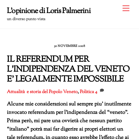
Skip
Me
L'opinione di Loris Palmerini
to
un diverso punto vista
content
30 NOVEMBRE 2008
IL REFERENDUM PER
L’INDIPENDENZA DEL VENETO
E’ LEGALMENTE IMPOSSIBILE
Attualità e storia del Popolo Veneto
,
Politica
4
Alcune mie considerazioni sul sempre piu’ inutilmente
invocato referendum per l’indipendenza del “veneto”.
Prima però, mi pare una ovvietà che nessun partito
“italiano” potrà mai far digerire ai propri elettori un
tale referendum, in quanto esso avrebbe l’effeto che ai