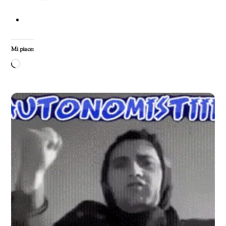
Mi piace:
Caricamento
in
corso…