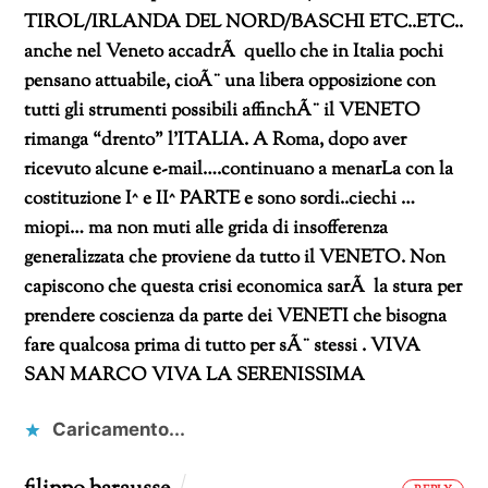
TIROL/IRLANDA DEL NORD/BASCHI ETC..ETC..
anche nel Veneto accadrÃ quello che in Italia pochi
pensano attuabile, cioÃ¨ una libera opposizione con
tutti gli strumenti possibili affinchÃ¨ il VENETO
rimanga “drento” l’ITALIA.
A Roma, dopo aver
ricevuto alcune e-mail….continuano a menarLa con la
costituzione I^ e II^ PARTE e sono sordi..ciechi …
miopi… ma non muti alle grida di insofferenza
generalizzata che proviene da tutto il VENETO.
Non
capiscono che questa crisi economica sarÃ la stura per
prendere coscienza da parte dei VENETI che bisogna
fare qualcosa prima di tutto per sÃ¨ stessi .
VIVA
SAN MARCO
VIVA LA SERENISSIMA
Caricamento...