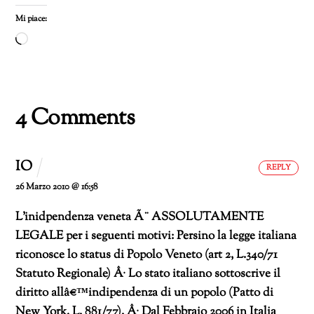
Mi piace:
Caricamento
in
corso…
4 Comments
IO
REPLY
26 Marzo 2010 @ 16:58
L’inidpendenza veneta Ã¨ ASSOLUTAMENTE
LEGALE per i seguenti motivi:
Persino la legge italiana
riconosce lo status di Popolo Veneto (art 2, L.340/71
Statuto Regionale)
Â· Lo stato italiano sottoscrive il
diritto allâ€™indipendenza di un popolo (Patto di
New York, L. 881/77).
Â· Dal Febbraio 2006 in Italia