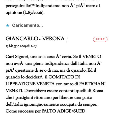
perseguire lâ€™indipendenza non Ã¨ piÃ¹ reato di
opinione (L.85/2006).
Caricamento...
GIANCARLO - VERONA
REPLY
25 Maggio 2009 @ 14:15
Cari Signori,
una sola cosa Ã¨ certa.
Se il VENETO
non avrÃ una piena indipendenza dall’italia non Ã¨
piÃ¹ questione di se
o di ma, ma di quando. Ed il
quando lo deciderÃ il COMITATO DI
LIBERAZIONE VENETA con tanto di PARTIGIANI
VENETI. Dovrebbero essere contenti quelli di Roma
che i partigiani ritornano per liberare una parte
dell’italia ignomignosamente occupata da sempre.
Come successe per l’ALTO ADIGE/SUED