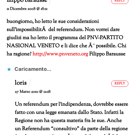
filippo barausse
REPLY
11 Dicembre 2008 @ 18:11
buongiorno,
ho letto le sue considerazioni
sull’impossibilitÃ del referendum.
Non vorrei dare
giudizi ma ho letto il programma del PNV-PARTITO
NASIONAL VENETO e li dice che Ã¨ possibile.
Chi
ha ragione?
http://www.pnveneto.org
Filippo Barausse
Caricamento...
loris
REPLY
27 Marzo 2010 @ 12:18
Un referendum per l’indipendenza, dovrebbe essere
fatto con una legge emanata dallo Stato. Infatti la
Regione non ha questa materia fra le sue. Anche
un Referendum “consultivo” da parte della regione