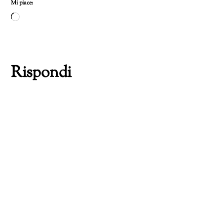
Mi piace:
Caricamento
in
corso…
Rispondi