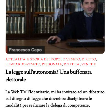
ATTUALITÀ E STORIA DEL POPOLO VENETO
,
DIRITTO
,
LOMBARDO-VENETO
,
PERSONALE
,
POLITICA
,
VENETIE
La legge sull’autonomia? Una buffonata
elettorale
La Web TV l’Identitario, mi ha invitato ad un dibattito
sul disegno di legge che dovrebbe disciplinare le
modalità per realizzare la delega di competenze,