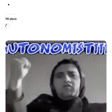
Mi piace:
Caricamento
in
corso…