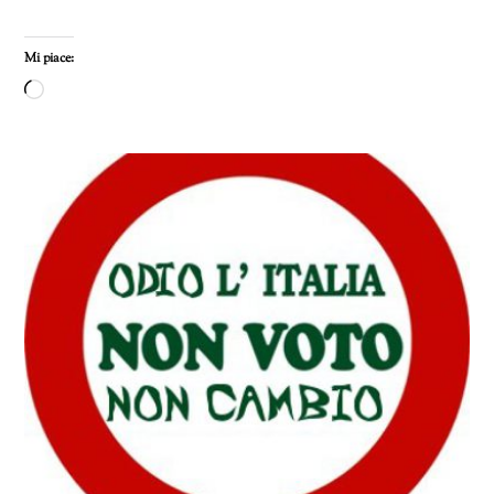
Mi piace:
Caricamento
in
corso…