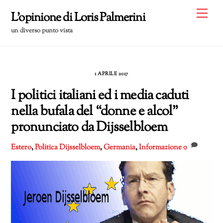
Skip
Me
L'opinione di Loris Palmerini
to
un diverso punto vista
content
1 APRILE 2017
I politici italiani ed i media caduti
nella bufala del “donne e alcol”
pronunciato da Dijsselbloem
Estero
,
Politica
Dijsselbloem
,
Germania
,
Informazione
0