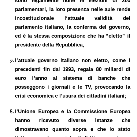
sono legalmente
nulle le elezioni di 200
parlamentari
,
la loro presenza
nelle aule
rende
incostituzionale
l
‘
attuale
validità
del
parlamento italiano,
la conferma
del
governo,
ed è la stessa composizione che ha
“eletto” il
presidente
della Repubblica;
l’attuale governo italiano
non eletto,
come i
precedenti fin dal 1993,
regala
80 miliardi di
euro l’anno
al sistema di banche che
posseggono i giornali e le TV, provocando la
crisi economica e l’usura dei cittadini italiani;
l’Unione Europea
e la Commissione Europea
hanno ricevuto diverse
istanze
che
dimostravano
quanto
sopra
e
che
lo stato