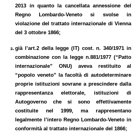
2013 in quanto
la
cancellat
a
annessione del
Regno Lombardo-Veneto
si svolse in
violazione de
l trattato internazionale
di Vienna
del 3 ottobre
1866
;
già
l’art.2 della legge
(IT)
cost.
n. 340/1971
in
combinazione con la legge n.881/1977
(“Patto
internazionale” ONU)
aveva restituito al
“popolo veneto” la facoltà di autodeterminare
proprie
i
stituzioni sovrane a prescindere dalla
rappresentanza elettorale,
istituzioni di
Autogoverno che si sono effettivamente
costituite
nel 1999,
ma
rappresentano
legalmente l’intero Regno Lombardo-Veneto
in
conformità a
l trattato internazionale del 1866;