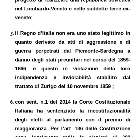
nel Lombardo-Veneto e nelle suddette terre ex-
venete;
il Regno d’Italia non era uno stato legittimo in
quanto derivato da atti di aggressione e di
guerra perpetrati dal Piemonte-Sardegna a
danno
degli stati preunitari
nel
corso
del
1859-
1866,
e questo in violazione
della loro
indipendenza e inviolabilità stabilito da
l
trattato di Zurigo del
10 novembre
1
8
59 ;
con sent.
n.1 del 2014
la Corte Costituzionale
Italiana ha sentenziato la
incostituzionalità
degli eletti
al parlamento con il
premio
di
maggioranza.
P
er l’art. 136 d
elle C
ostituzione