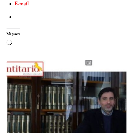
E-mail
Mi piace:
Caricamento
in
corso…