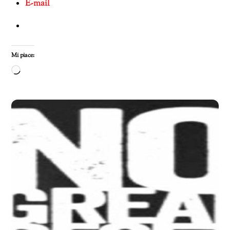
E-mail
Mi piace:
Caricamento
in
corso…