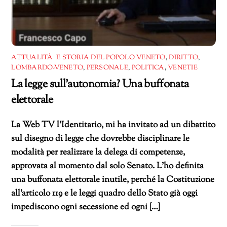
ATTUALITÀ E STORIA DEL POPOLO VENETO
,
DIRITTO
,
LOMBARDO-VENETO
,
PERSONALE
,
POLITICA
,
VENETIE
La legge sull’autonomia? Una buffonata
elettorale
La Web TV l’Identitario, mi ha invitato ad un dibattito
sul disegno di legge che dovrebbe disciplinare le
modalità per realizzare la delega di competenze,
approvata al momento dal solo Senato. L’ho definita
una buffonata elettorale inutile, perché la Costituzione
all’articolo 119 e le leggi quadro dello Stato già oggi
impediscono ogni secessione ed ogni […]