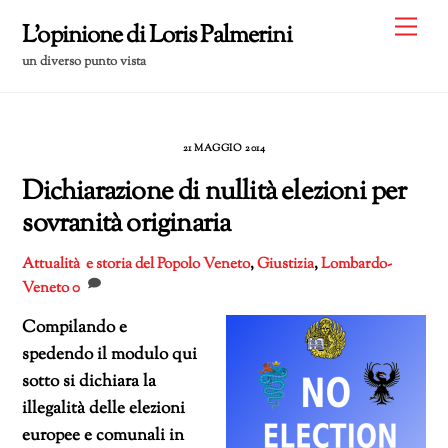
Skip
Me
L'opinione di Loris Palmerini
to
un diverso punto vista
content
21 MAGGIO 2014
Dichiarazione di nullità elezioni per
sovranità originaria
Attualità e storia del Popolo Veneto
,
Giustizia
,
Lombardo-
Veneto
0
Compilando e
spedendo il modulo qui
sotto si dichiara la
illegalità delle elezioni
europee e comunali in