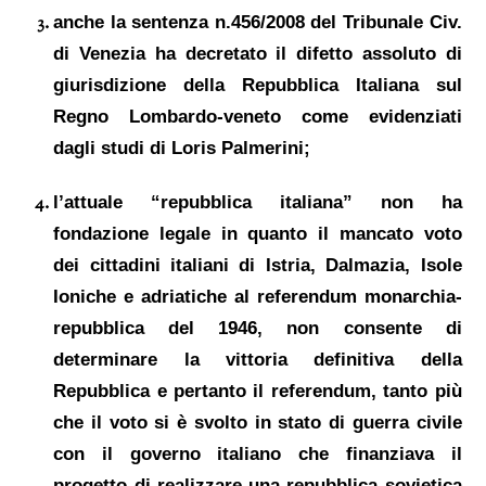
anche la sentenza n.456/2008 del Tribunale Civ.
di Venezi
a
ha decretato il difetto assoluto di
giurisdizione
della Repubblica Italiana
sul
Regno Lombardo-veneto
come evidenziati
dagli
studi di
Loris Palmerini;
l’attuale “repubblica italiana”
non ha
fondazione legale in quanto
il mancato voto
dei cittadini italiani di Istria, Dalmazia, Isole
Ioniche e adriatiche
al
referendum monarchia-
repubblica del 1946,
non consente di
determinare la vittoria definitiva della
Repubblica e pertanto il referendum
, tanto più
che il voto si è svolto in stato di guerra civile
con il
governo italiano che finanziava il
progetto
di realizzare una repubblica sovietica