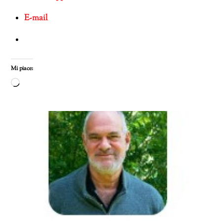
E-mail
Mi piace:
Caricamento
in
corso…