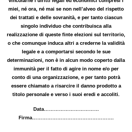
vincolar
ne i
diritti legali ed economici
compresi i
miei
, né ora, né
mai se non nell’alveo del rispetto
dei trattati e delle sovranità, e per tanto
ciascun
singolo individuo che contribuisc
a
alla
realizzazione di queste finte elezioni sul territorio,
o che
comunque
induc
a
altri a crederne la validità
legale
e a comportarsi secondo le sue
determinazioni,
non è
in alcun modo
coperto dalla
immunità
per il fatto di agire in nome
e/o per
conto
di una organizzazione
, e per tanto potrà
essere chiamato a risarcire il danno prodotto a
titolo personale
e verso i suoi eredi e accoliti.
Data……………………………
Firma………………………………………….