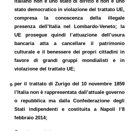
italiano non è uno stato di diritto e non è uno
stato democratico
in violazione del trattato UE,
compresa la conoscenza della illegale
presenza d
el
l’Italia nel
Lombardo-Veneto;
la
UE prosegue quindi l’attuazione dell’
usura
bancari
a atta a
cancella
re il patrimonio
culturale
e
il benessere dei propri cittadini
in
favore
di
grandi gruppi mondialisti
e in
violazione del trattato UE
;
p
er il trattato di Zurigo del 10 novembre 1859
l’Italia non è rappresentata dall’attuale governo
o repubblica ma dalla Confederazione degli
Stati indipendenti e costituita a Napoli l’8
febbraio 2014;