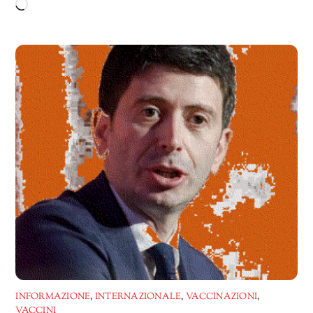
Caricamento
in
corso…
INFORMAZIONE
,
INTERNAZIONALE
,
VACCINAZIONI
,
VACCINI