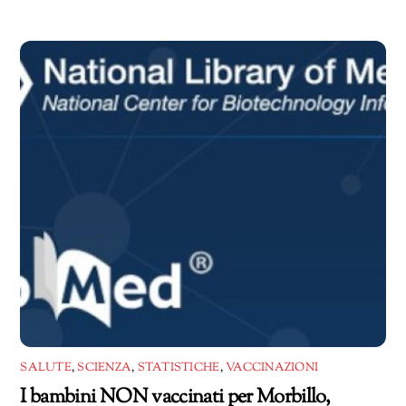
in
corso…
SALUTE
,
SCIENZA
,
STATISTICHE
,
VACCINAZIONI
I bambini NON vaccinati per Morbillo,