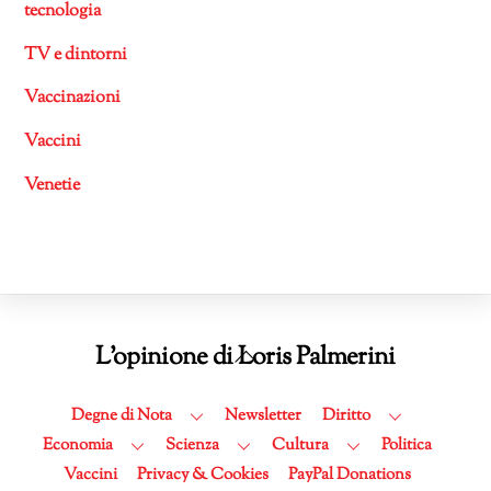
tecnologia
TV e dintorni
Vaccinazioni
Vaccini
Venetie
Back
L'opinione di Loris Palmerini
To
Top
Degne di Nota
Newsletter
Diritto
Economia
Scienza
Cultura
Politica
Vaccini
Privacy & Cookies
PayPal Donations