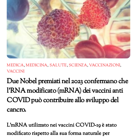
MEDICA
,
MEDICINA
,
SALUTE
,
SCIENZA
,
VACCINAZIONI
,
VACCINI
Due Nobel premiati nel 2023 confermano che
l’RNA modificato (mRNA) dei vaccini anti
COVID può contribuire allo sviluppo del
cancro.
L’mRNA utilizzato nei vaccini COVID-19 è stato
modificato rispetto alla sua forma naturale per