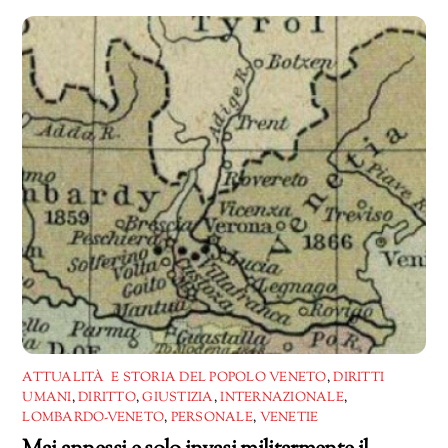
corso…
ATTUALITÀ E STORIA DEL POPOLO VENETO
,
DIRITTI
UMANI
,
DIRITTO
,
GIUSTIZIA
,
INTERNAZIONALE
,
LOMBARDO-VENETO
,
PERSONALE
,
VENETIE