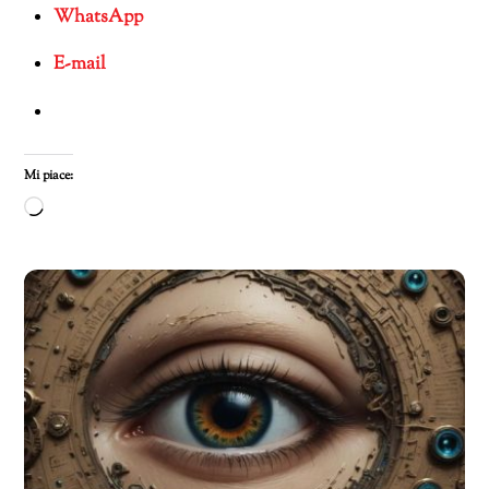
WhatsApp
E-mail
Mi piace:
Caricamento
in
corso…