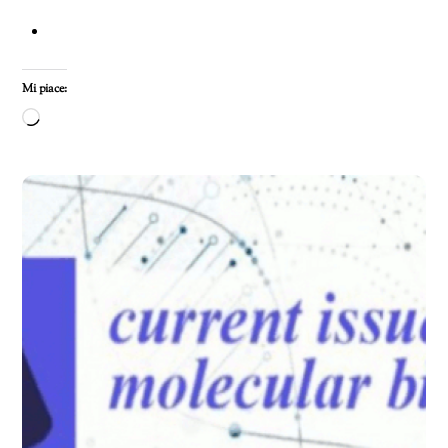
Mi piace:
Caricamento
in
corso…