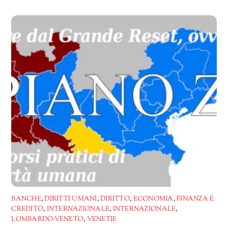
in
corso…
BANCHE
,
DIRITTI UMANI
,
DIRITTO
,
ECONOMIA
,
FINANZA E
CREDITO
,
INTERNAZIONALE
,
INTERNAZIONALE
,
LOMBARDO-VENETO
,
VENETIE