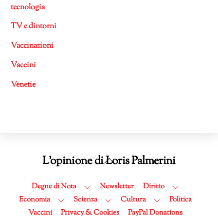
tecnologia
TV e dintorni
Vaccinazioni
Vaccini
Venetie
Back
L'opinione di Loris Palmerini
To
Top
Degne di Nota
Newsletter
Diritto
Economia
Scienza
Cultura
Politica
Vaccini
Privacy & Cookies
PayPal Donations