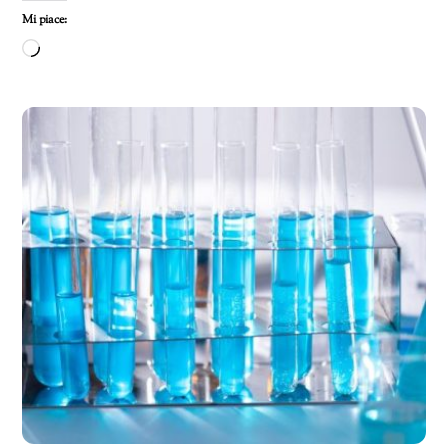
Mi piace:
Caricamento
in
corso…