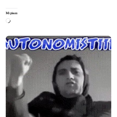
Mi piace:
Caricamento
in
corso…