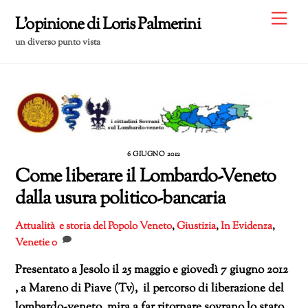
Skip
Me
L'opinione di Loris Palmerini
to
un diverso punto vista
content
6 GIUGNO 2012
Come liberare il Lombardo-Veneto
dalla usura politico-bancaria
Attualità e storia del Popolo Veneto
,
Giustizia
,
In Evidenza
,
Venetie
0
Presentato a Jesolo il 25 maggio e giovedì 7 giugno 2012
, a Mareno di Piave (Tv), il percorso di liberazione del
lombardo-veneto mira a far ritornare sovrano lo stato