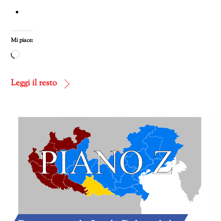
Mi piace:
Caricamento
in
corso…
Leggi il resto