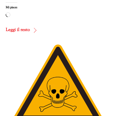
Mi piace:
Caricamento
in
corso…
Leggi il resto