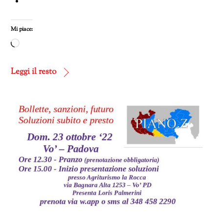
Mi piace:
Caricamento
in
corso…
Leggi il resto