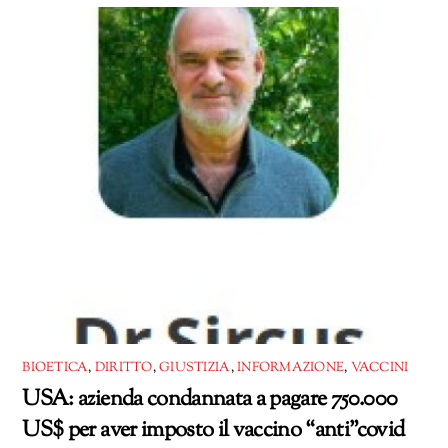
corso…
BIOETICA
,
DIRITTO
,
GIUSTIZIA
,
INFORMAZIONE
,
VACCINI
USA: azienda condannata a pagare 750.000
US$ per aver imposto il vaccino “anti”covid