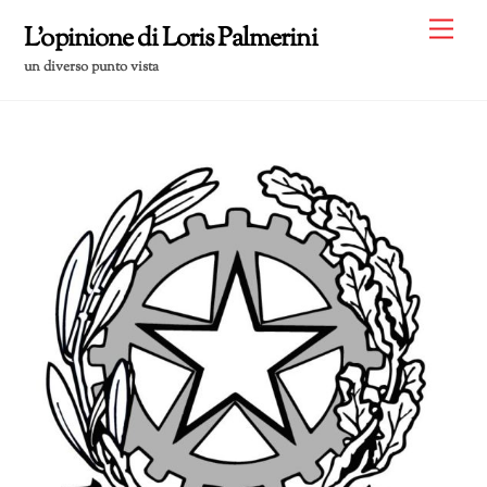
Skip
Me
L'opinione di Loris Palmerini
to
un diverso punto vista
content