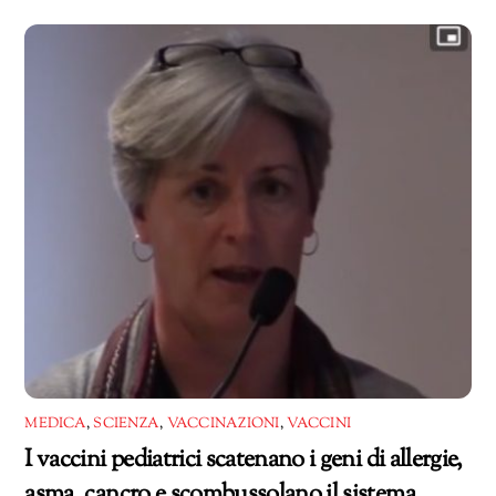
MEDICA
,
SCIENZA
,
VACCINAZIONI
,
VACCINI
I vaccini pediatrici scatenano i geni di allergie,
asma, cancro e scombussolano il sistema