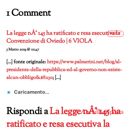
1 Comment
La legge nÂ° 145 ha ratificato e resa esecutiva la
REPLY
Convenzione di Oviedo | 6 VIOLA
5 Marzo 2019 @ 01:47
[…] fonte originale:
https://www.palmerini.net/blog/al-
presidente-della-repubblica-ed-al-governo-non-esiste-
alcun-obbligo&#8230
; […]
Caricamento...
Rispondi a
La legge nÂ° 145 ha
Annulla risposta
ratificato e resa esecutiva la