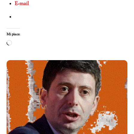
E-mail
Mi piace:
Caricamento
in
corso…