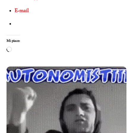
E-mail
Mi piace:
Caricamento
in
corso…