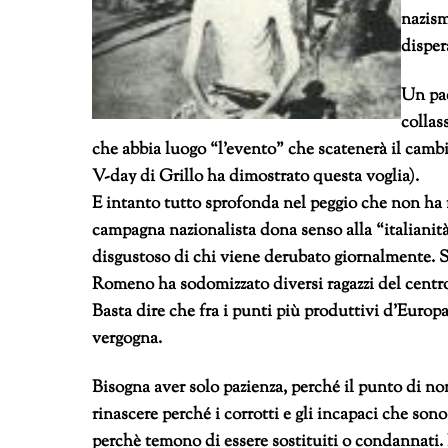
nazism
disper
Un pae
collas
che abbia luogo “l’evento” che scatenerà il cambi
V-day di Grillo ha dimostrato questa voglia).
E intanto tutto sprofonda nel peggio che non ha fi
campagna nazionalista dona senso alla “italianità” 
disgustoso di chi viene derubato giornalmente. Si
Romeno ha sodomizzato diversi ragazzi del centro
Basta dire che fra i punti più produttivi d’Europa
vergogna.
Bisogna aver solo pazienza, perché il punto di non
rinascere perché i corrotti e gli incapaci che sono
perchè temono di essere sostituiti o condannati.