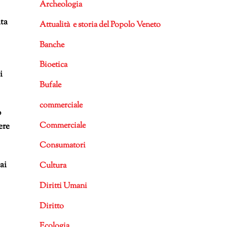
Archeologia
ata
Attualità e storia del Popolo Veneto
Banche
Bioetica
i
Bufale
commerciale
o
Commerciale
ere
Consumatori
ai
Cultura
Diritti Umani
Diritto
Ecologia