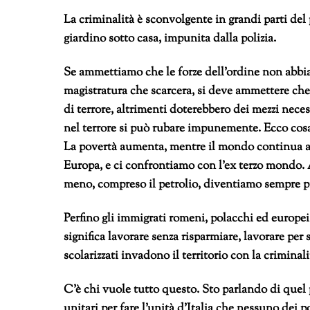
La criminalità è sconvolgente in grandi parti del p
giardino sotto casa, impunita dalla polizia.
Se ammettiamo che le forze dell’ordine non abbian
magistratura che scarcera, si deve ammettere che 
di terrore, altrimenti doterebbero dei mezzi neces
nel terrore si può rubare impunemente. Ecco cosa 
La povertà aumenta, mentre il mondo continua a 
Europa, e ci confrontiamo con l’ex terzo mondo. 
meno, compreso il petrolio, diventiamo sempre più
Perfino gli immigrati romeni, polacchi ed europe
significa lavorare senza risparmiare, lavorare pe
scolarizzati invadono il territorio con la crimina
C’è chi vuole tutto questo. Sto parlando di quel 
unitari per fare l’unità d’Italia che nessuno dei 