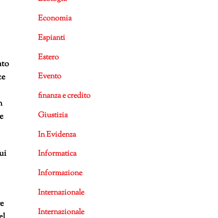
Economia
Espianti
Estero
ato
Evento
ce
finanza e credito
n
Giustizia
e
In Evidenza
ui
Informatica
Informazione
Internazionale
re
Internazionale
el