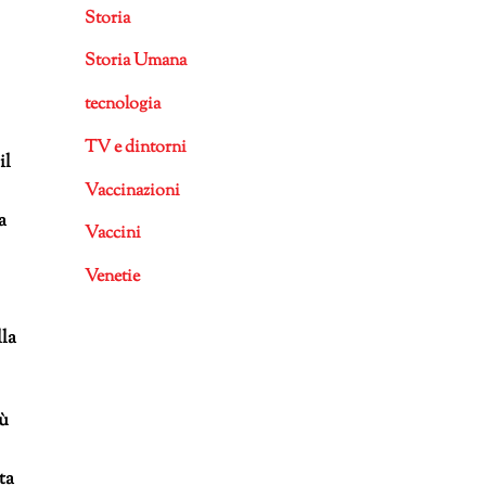
Storia
Storia Umana
tecnologia
TV e dintorni
il
Vaccinazioni
a
Vaccini
Venetie
lla
iù
ta