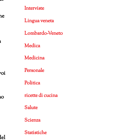
Interviste
he
Lingua veneta
Lombardo-Veneto
a
Medica
Medicina
Personale
voi
Politica
ricette di cucina
mo
Salute
Scienza
Statistiche
del