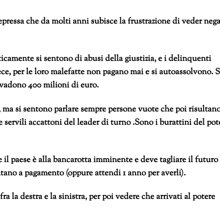
 repressa che da molti anni subisce la frustrazione di veder neg
ticamente si sentono di abusi della giustizia, e i delinquenti
ece, per le loro malefatte non pagano mai e si autoassolvono. S
evadono 400 milioni di euro.
a, ma si sentono parlare sempre persone vuote che poi risultan
re servili accattoni del leader di turno .Sono i burattini del pot
il paese è alla bancarotta imminente e deve tagliare il futuro 
ventano a pagamento (oppure attendi 1 anno per averli).
fra la destra e la sinistra, per poi vedere che arrivati al potere