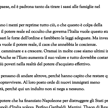
aese, ed è padrona tanto da tirare i sassi alle famiglie nel
o i mezzi per reprime tutto ciò, o che questo è colpa della
il potere reale ed occulto che governa l’Italia vuole questo st
sari le forze dell’ordine e farebbero le leggi adeguate. Ma inve
vuole il potere reale, il caos che annebbia le coscienze.
camminare e a crescere. Oramai in molte cose siamo ultimi i
Anche se l’Euro aumenta il suo valore e tutto dovrebbe costar
 poveri nella realtà del potere d’acquisto effettivo.
i pensano di andare altrove, perché hanno capito che restare q
r sopravvivere. Al loro posto orde di nuovi immigrati meno
lità, perché qui un indulto non si nega a nessuno.
potere che ha finanziato Napoleone per distruggere gli Stati p
popoli d’Italia voleva. Perfino Garibaldi, Mazzini, Thaon di Rev