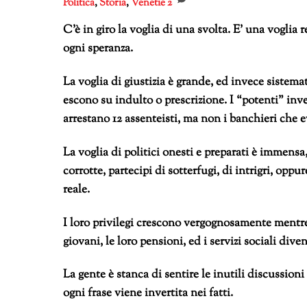
Politica
,
Storia
,
Venetie
2
C’è in giro la voglia di una svolta. E’ una voglia
ogni speranza.
La voglia di giustizia è grande, ed invece sistema
escono su indulto o prescrizione. I “potenti” inv
arrestano 12 assenteisti, ma non i banchieri che 
La voglia di politici onesti e preparati è immens
corrotte, partecipi di sotterfugi, di intrigri, oppu
reale.
I loro privilegi crescono vergognosamente mentre 
giovani, le loro pensioni, ed i servizi sociali di
La gente è stanca di sentire le inutili discussioni 
ogni frase viene invertita nei fatti.