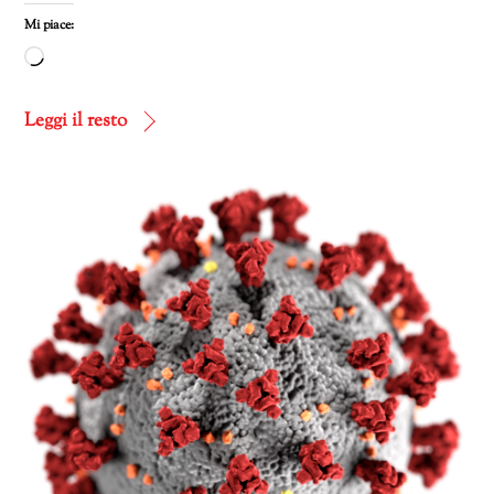
Mi piace:
Caricamento
in
corso…
Leggi il resto