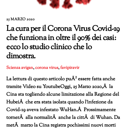
25 MARZO 2020
La cura per il Corona Virus Covid-19
che funziona in oltre il 90% dei casi:
ecco lo studio clinico che lo
dimostra.
Scienza
avigan
,
corona virus
,
favipiravir
La lettura di questo articolo puÃ² essere fatta anche
tramite Video su YoutubeOggi, 25 Marzo 2020,Â la
Cina sta togliendo alcune limitazione alla Regione del
HubeiÂ che era stata isolata quando l’infezione da
Covid-19 aveva infestato WuHan.Â Prossimamente
tornerÃ alla normalitÃ anche la cittÃ di Wuhan. Da
metÃ marzo la Cina registra pochissimi nuovi morti