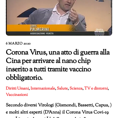
6 MARZO 2020
Corona Virus, una atto di guerra alla
Cina per arrivare al nano chip
inserito a tutti tramite vaccino
obbligatorio.
Diritti Umani
,
Internazionale
,
Salute
,
Scienza
,
TV e dintorni
,
Vaccinazioni
Secondo diversi Virologi (Gismondi, Bassetti, Capua, )
e molti altri esperti (D’Anna) il Corona Virus Covi-19