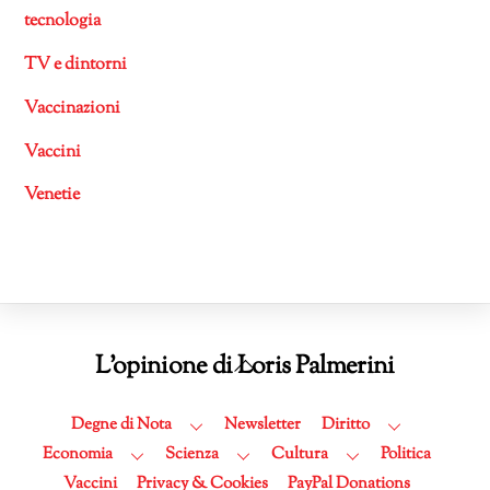
tecnologia
TV e dintorni
Vaccinazioni
Vaccini
Venetie
Back
L'opinione di Loris Palmerini
To
Top
Degne di Nota
Newsletter
Diritto
Economia
Scienza
Cultura
Politica
Vaccini
Privacy & Cookies
PayPal Donations