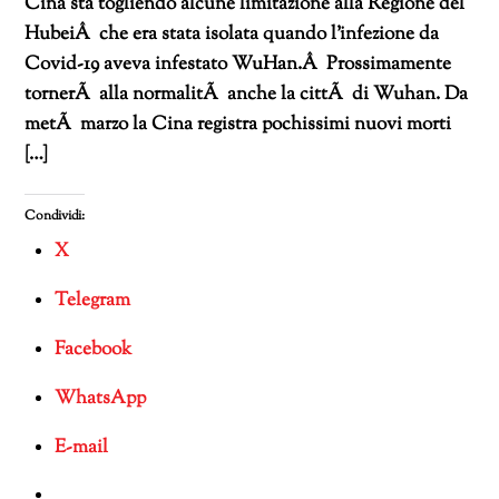
Cina sta togliendo alcune limitazione alla Regione del
HubeiÂ che era stata isolata quando l’infezione da
Covid-19 aveva infestato WuHan.Â Prossimamente
tornerÃ alla normalitÃ anche la cittÃ di Wuhan. Da
metÃ marzo la Cina registra pochissimi nuovi morti
[…]
Condividi:
X
Telegram
Facebook
WhatsApp
E-mail