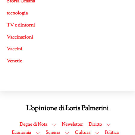
Storia Umana
tecnologia
TV e dintorni
Vaccinazioni
Vaccini
Venetie
Back
L'opinione di Loris Palmerini
To
Top
Degne di Nota
Newsletter
Diritto
Economia
Scienza
Cultura
Politica