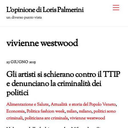
Skip
Me
L'opinione di Loris Palmerini
to
un diverso punto vista
content
vivienne westwood
25 GIUGNO 2015
Gli artisti si schierano contro il TTIP
e denunciano la criminalità dei
politici
Alimentazione e Salute
,
Attualità e storia del Popolo Veneto
,
Economia
,
Politica
fashion week
,
milan
,
milano
,
politici sono
criminali
,
politicians are criminals
,
vivienne westwood