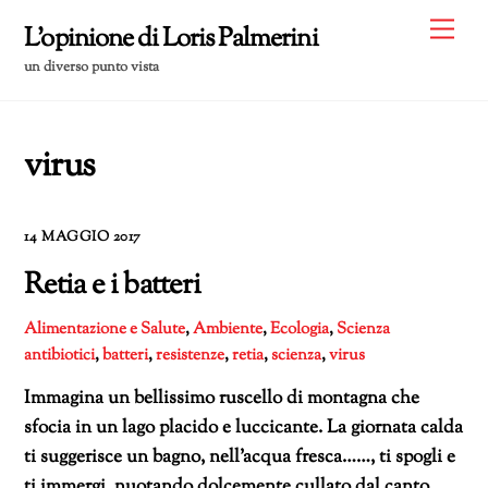
Skip
Me
L'opinione di Loris Palmerini
to
un diverso punto vista
content
virus
14 MAGGIO 2017
Retia e i batteri
Alimentazione e Salute
,
Ambiente
,
Ecologia
,
Scienza
antibiotici
,
batteri
,
resistenze
,
retia
,
scienza
,
virus
Immagina un bellissimo ruscello di montagna che
sfocia in un lago placido e luccicante. La giornata calda
ti suggerisce un bagno, nell’acqua fresca……, ti spogli e
ti immergi, nuotando dolcemente cullato dal canto