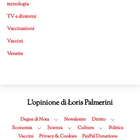
tecnologia
TV e dintorni
Vaccinazioni
Vaccini
Venetie
Back
L'opinione di Loris Palmerini
To
Top
Degne di Nota
Newsletter
Diritto
Economia
Scienza
Cultura
Politica
Vaccini
Privacy & Cookies
PayPal Donations