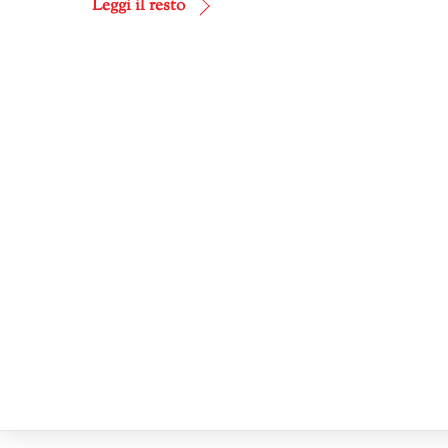
corso…
Leggi il resto