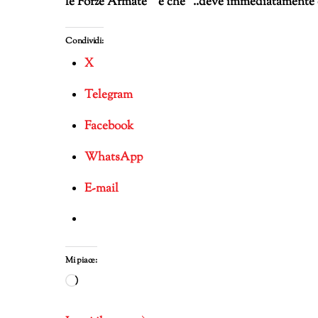
le Forze Armate” e che “..deve immediatamente 
Condividi:
X
Telegram
Facebook
WhatsApp
E-mail
Mi piace:
Caricamento
in