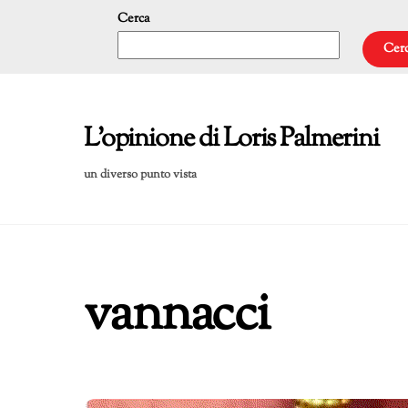
Skip
Cerca
to
Cer
content
L'opinione di Loris Palmerini
un diverso punto vista
vannacci