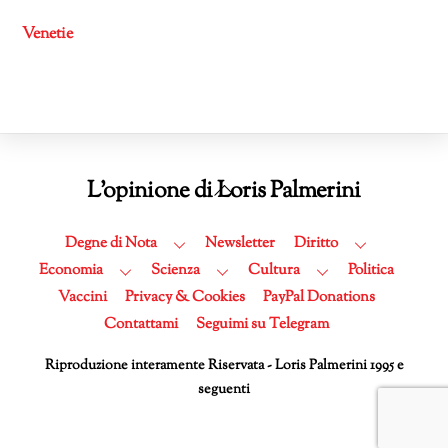
Venetie
Back
L'opinione di Loris Palmerini
To
Top
Degne di Nota
Newsletter
Diritto
Economia
Scienza
Cultura
Politica
Vaccini
Privacy & Cookies
PayPal Donations
Contattami
Seguimi su Telegram
Riproduzione interamente Riservata - Loris Palmerini 1995 e
seguenti