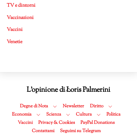
TV e dintorni
Vaccinazioni
Vaccini
Venetie
Back
L'opinione di Loris Palmerini
To
Top
Degne di Nota
Newsletter
Diritto
Economia
Scienza
Cultura
Politica
Vaccini
Privacy & Cookies
PayPal Donations
Contattami
Seguimi su Telegram