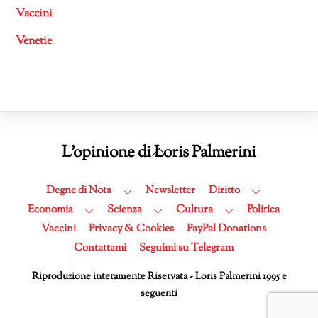
Vaccini
Venetie
Back
L'opinione di Loris Palmerini
To
Top
Degne di Nota
Newsletter
Diritto
Economia
Scienza
Cultura
Politica
Vaccini
Privacy & Cookies
PayPal Donations
Contattami
Seguimi su Telegram
Riproduzione interamente Riservata - Loris Palmerini 1995 e
seguenti