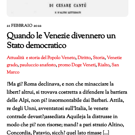
21 FEBBRAIO 2022
Quando le Venezie divennero un
Stato democratico
Attualità e storia del Popolo Veneto
,
Diritto
,
Storia
,
Venetie
grado
,
pauluccio anafesto
,
promo Doge Veneti
,
Rialto
,
San
Marco
?Ma gi? Roma declinava, e non che minacciare la
libert? altrui, si trovava costretta a difendere la barriera
delle Alpi, non pi? insormontabile dai Barbari. Attila,
re degli Unni, avventatosi sull’Italia, le venete
contrade devast?;assediata Aquileja la distrusse in
modo che pi? non risorse; mand? a pari strazio Altino,
Concordia, Patavio, sicch? quel lato rimase […]