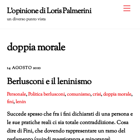
Skip
Me
L'opinione di Loris Palmerini
to
un diverso punto vista
content
doppia morale
14 AGOSTO 2010
Berlusconi e il leninismo
Personale
,
Politica
berlusconi
,
comunismo
,
crisi
,
doppia morale
,
fini
,
lenin
Succede spesso che fra i fini dichiarati di una persona e
le sue pratiche reali ci sia totale contraddizione. Cosa
dire di Fini, che dovendo rappresentare un ramo del
parlamento (quindi maggioranza e minoranze)