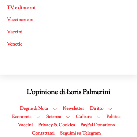
TV e dintorni
Vaccinazioni
Vaccini
Venetie
Back
L'opinione di Loris Palmerini
To
Top
Degne di Nota
Newsletter
Diritto
Economia
Scienza
Cultura
Politica
Vaccini
Privacy & Cookies
PayPal Donations
Contattami
Seguimi su Telegram