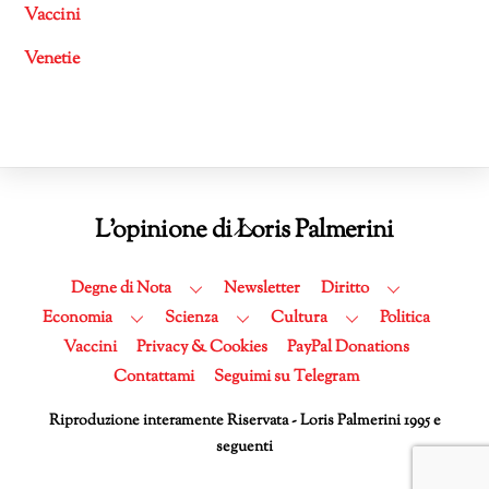
Vaccini
Venetie
Back
L'opinione di Loris Palmerini
To
Top
Degne di Nota
Newsletter
Diritto
Economia
Scienza
Cultura
Politica
Vaccini
Privacy & Cookies
PayPal Donations
Contattami
Seguimi su Telegram
Riproduzione interamente Riservata - Loris Palmerini 1995 e
seguenti