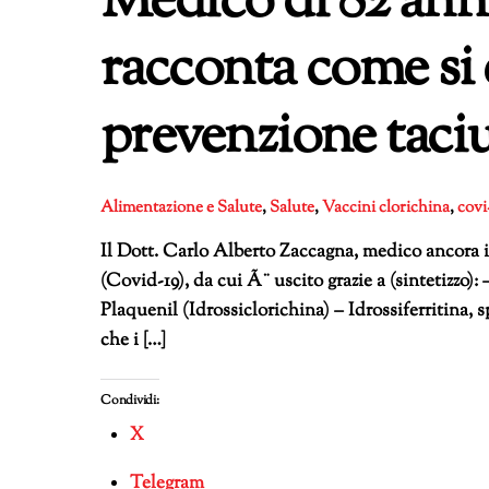
Medico di 82 ann
racconta come si è
prevenzione taci
Alimentazione e Salute
,
Salute
,
Vaccini
clorichina
,
covi
Il Dott. Carlo Alberto Zaccagna, medico ancora in 
(Covid-19), da cui Ã¨ uscito grazie a (sintetizzo): 
Plaquenil (Idrossiclorichina) – Idrossiferritina, s
che i […]
Condividi:
X
Telegram