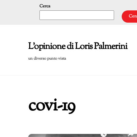
Skip
Cerca
to
Cer
content
L'opinione di Loris Palmerini
un diverso punto vista
covi-19