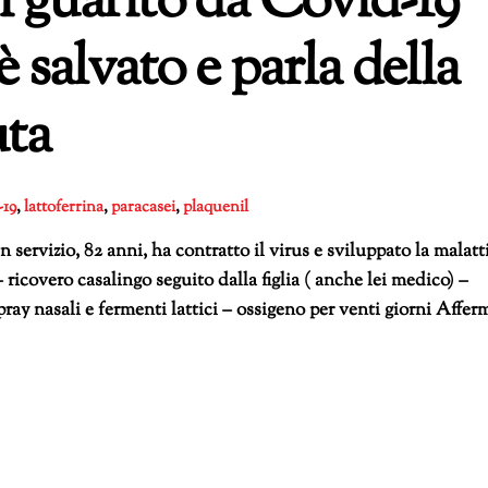
i guarito da Covid-19
 salvato e parla della
uta
-19
,
lattoferrina
,
paracasei
,
plaquenil
servizio, 82 anni, ha contratto il virus e sviluppato la malatt
– ricovero casalingo seguito dalla figlia ( anche lei medico) –
pray nasali e fermenti lattici – ossigeno per venti giorni Affer