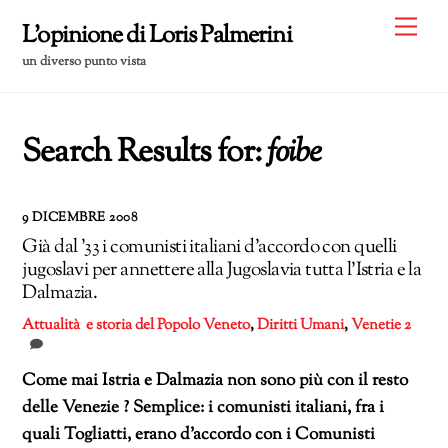
Skip
Me
L'opinione di Loris Palmerini
to
un diverso punto vista
content
Search Results for:
foibe
9 DICEMBRE 2008
Già dal ’33 i comunisti italiani d’accordo con quelli
jugoslavi per annettere alla Jugoslavia tutta l’Istria e la
Dalmazia.
Attualità e storia del Popolo Veneto
,
Diritti Umani
,
Venetie
2
Come mai Istria e Dalmazia non sono più con il resto
delle Venezie ? Semplice: i comunisti italiani, fra i
quali Togliatti, erano d’accordo con i Comunisti