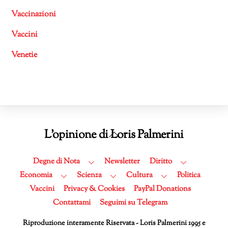
Vaccinazioni
Vaccini
Venetie
Back
L'opinione di Loris Palmerini
To
Top
Degne di Nota
Newsletter
Diritto
Economia
Scienza
Cultura
Politica
Vaccini
Privacy & Cookies
PayPal Donations
Contattami
Seguimi su Telegram
Riproduzione interamente Riservata - Loris Palmerini 1995 e