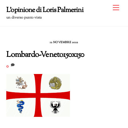
Skip
Me
L'opinione di Loris Palmerini
to
un diverso punto vista
content
12 NOVEMBRE 2022
Lombardo-Veneto150x150
0