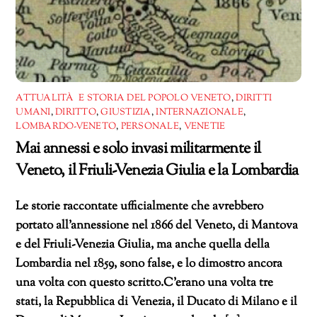
ATTUALITÀ E STORIA DEL POPOLO VENETO
,
DIRITTI
UMANI
,
DIRITTO
,
GIUSTIZIA
,
INTERNAZIONALE
,
LOMBARDO-VENETO
,
PERSONALE
,
VENETIE
Mai annessi e solo invasi militarmente il
Veneto, il Friuli-Venezia Giulia e la Lombardia
Le storie raccontate ufficialmente che avrebbero
portato all’annessione nel 1866 del Veneto, di Mantova
e del Friuli-Venezia Giulia, ma anche quella della
Lombardia nel 1859, sono false, e lo dimostro ancora
una volta con questo scritto.C’erano una volta tre
stati, la Repubblica di Venezia, il Ducato di Milano e il