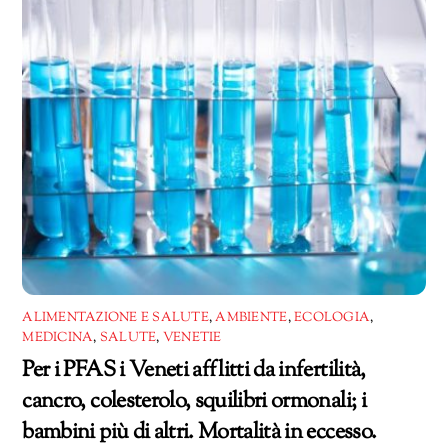
ALIMENTAZIONE E SALUTE
,
AMBIENTE
,
ECOLOGIA
,
MEDICINA
,
SALUTE
,
VENETIE
Per i PFAS i Veneti afflitti da infertilità,
cancro, colesterolo, squilibri ormonali; i
bambini più di altri. Mortalità in eccesso.