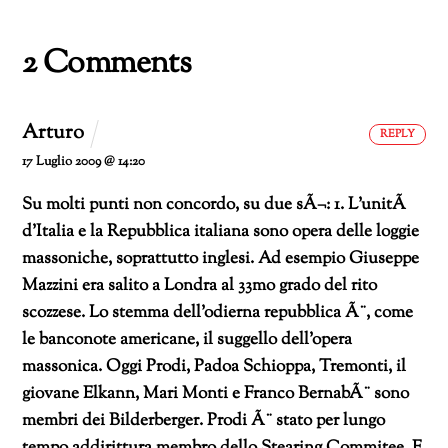
corso…
2 Comments
Arturo
REPLY
17 Luglio 2009 @ 14:20
Su molti punti non concordo, su due sÃ¬:
1. L’unitÃ
d’Italia e la Repubblica italiana sono opera delle loggie
massoniche, soprattutto inglesi. Ad esempio Giuseppe
Mazzini era salito a Londra al 33mo grado del rito
scozzese. Lo stemma dell’odierna repubblica Ã¨, come
le banconote americane, il suggello dell’opera
massonica. Oggi Prodi, Padoa Schioppa, Tremonti, il
giovane Elkann, Mari Monti e Franco BernabÃ¨ sono
membri dei Bilderberger. Prodi Ã¨ stato per lungo
tempo addirittura membro dello Stearing Commitee. E