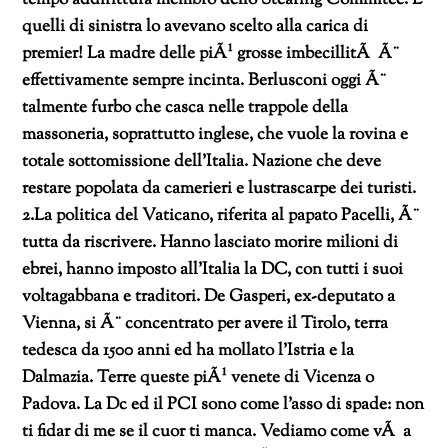
quelli di sinistra lo avevano scelto alla carica di
premier! La madre delle piÃ¹ grosse imbecillitÃ Ã¨
effettivamente sempre incinta. Berlusconi oggi Ã¨
talmente furbo che casca nelle trappole della
massoneria, soprattutto inglese, che vuole la rovina e
totale sottomissione dell’Italia. Nazione che deve
restare popolata da camerieri e lustrascarpe dei turisti.
2.La politica del Vaticano, riferita al papato Pacelli, Ã¨
tutta da riscrivere. Hanno lasciato morire milioni di
ebrei, hanno imposto all’Italia la DC, con tutti i suoi
voltagabbana e traditori. De Gasperi, ex-deputato a
Vienna, si Ã¨ concentrato per avere il Tirolo, terra
tedesca da 1500 anni ed ha mollato l’Istria e la
Dalmazia. Terre queste piÃ¹ venete di Vicenza o
Padova. La Dc ed il PCI sono come l’asso di spade: non
ti fidar di me se il cuor ti manca.
Vediamo come vÃ a