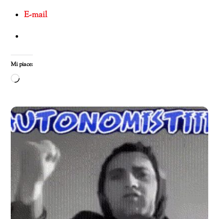
E-mail
Mi piace:
Caricamento
in
corso…