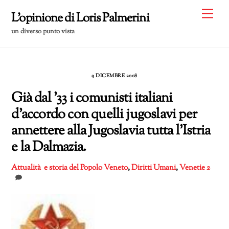
Skip
Me
L'opinione di Loris Palmerini
to
un diverso punto vista
content
9 DICEMBRE 2008
Già dal ’33 i comunisti italiani
d’accordo con quelli jugoslavi per
annettere alla Jugoslavia tutta l’Istria
e la Dalmazia.
Attualità e storia del Popolo Veneto
,
Diritti Umani
,
Venetie
2