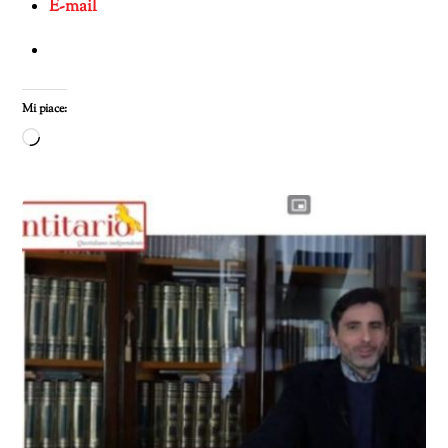
E-mail
Mi piace:
Caricamento
in
corso…