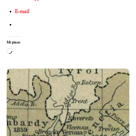
E-mail
Mi piace:
Caricamento
in
corso…