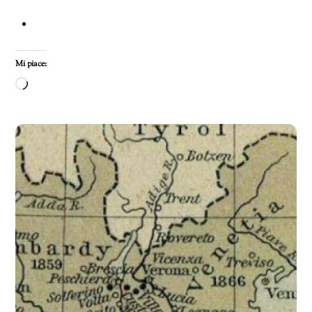
Mi piace:
Caricamento
in
corso…