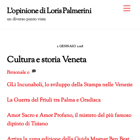
Skip
Me
L'opinione di Loris Palmerini
to
un diverso punto vista
content
2 GENNAIO 2018
Cultura e storia Veneta
Personale
0
GLi Incunaboli, lo sviluppo della Stampa nelle Venezie
La Guerra del Friuli tra Palma e Gradisca
Amor Sacro e Amor Profano, il mistero del più famoso
dipinto di Tiziano
Arriva la 22ma edizione della Guida Magnar Ben Best