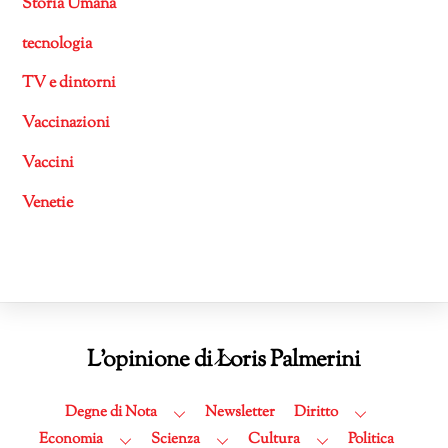
Storia Umana
tecnologia
TV e dintorni
Vaccinazioni
Vaccini
Venetie
Back
L'opinione di Loris Palmerini
To
Top
Degne di Nota
Newsletter
Diritto
Economia
Scienza
Cultura
Politica