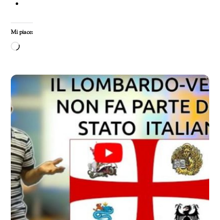
Mi piace:
Caricamento
in
corso…