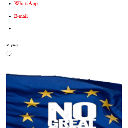
WhatsApp
E-mail
Mi piace:
Caricamento
in
corso…