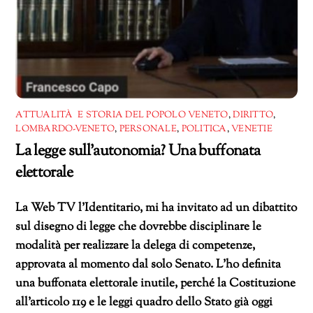
ATTUALITÀ E STORIA DEL POPOLO VENETO
,
DIRITTO
,
LOMBARDO-VENETO
,
PERSONALE
,
POLITICA
,
VENETIE
La legge sull’autonomia? Una buffonata
elettorale
La Web TV l’Identitario, mi ha invitato ad un dibattito
sul disegno di legge che dovrebbe disciplinare le
modalità per realizzare la delega di competenze,
approvata al momento dal solo Senato. L’ho definita
una buffonata elettorale inutile, perché la Costituzione
all’articolo 119 e le leggi quadro dello Stato già oggi