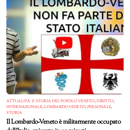
ATTUALITÀ E STORIA DEL POPOLO VENETO
,
DIRITTO
,
INTERNAZIONALE
,
LOMBARDO-VENETO
,
PERSONALE
,
STORIA
Il Lombardo-Veneto è militarmente occupato