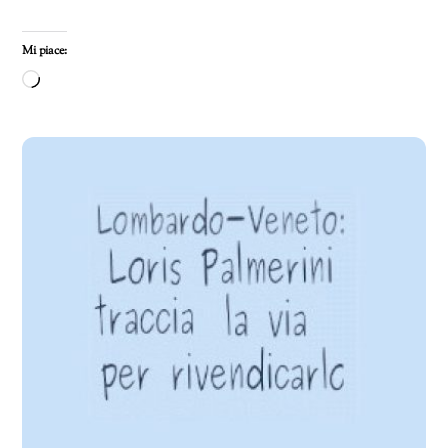
Mi piace:
Caricamento
in
corso…