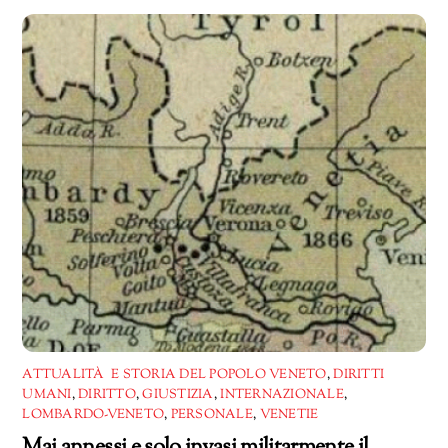
corso…
ATTUALITÀ E STORIA DEL POPOLO VENETO
,
DIRITTI
UMANI
,
DIRITTO
,
GIUSTIZIA
,
INTERNAZIONALE
,
LOMBARDO-VENETO
,
PERSONALE
,
VENETIE
Mai annessi e solo invasi militarmente il