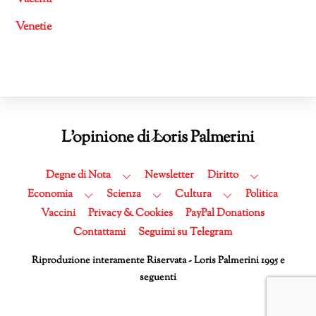
Venetie
Back
L'opinione di Loris Palmerini
To
Top
Degne di Nota
Newsletter
Diritto
Economia
Scienza
Cultura
Politica
Vaccini
Privacy & Cookies
PayPal Donations
Contattami
Seguimi su Telegram
Riproduzione interamente Riservata - Loris Palmerini 1995 e
seguenti