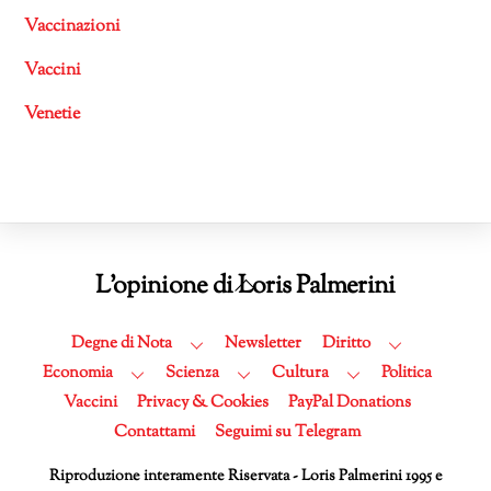
Vaccinazioni
Vaccini
Venetie
Back
L'opinione di Loris Palmerini
To
Top
Degne di Nota
Newsletter
Diritto
Economia
Scienza
Cultura
Politica
Vaccini
Privacy & Cookies
PayPal Donations
Contattami
Seguimi su Telegram
Riproduzione interamente Riservata - Loris Palmerini 1995 e