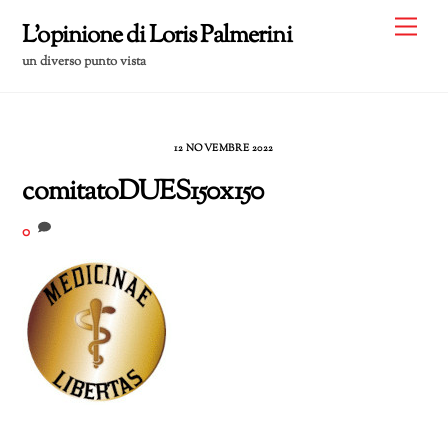
Skip
Me
L'opinione di Loris Palmerini
to
un diverso punto vista
content
12 NOVEMBRE 2022
comitatoDUES150x150
0