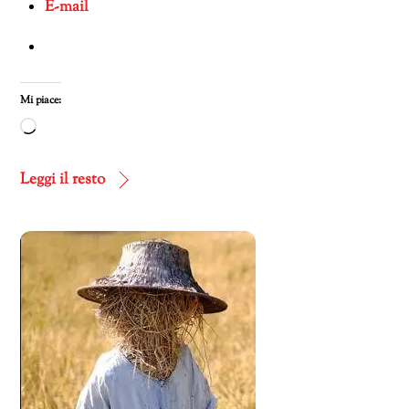
E-mail
Mi piace:
Caricamento
in
corso…
Leggi il resto