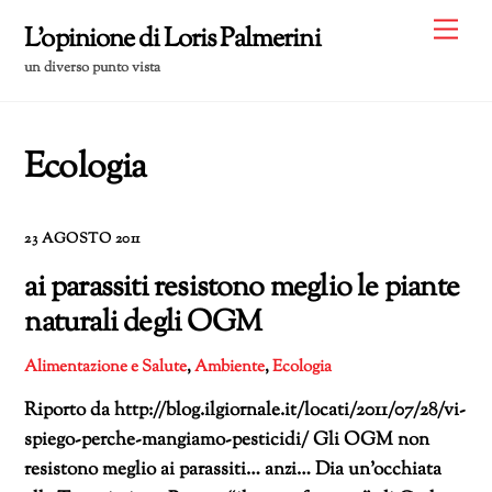
Skip
Me
L'opinione di Loris Palmerini
to
un diverso punto vista
content
Ecologia
23 AGOSTO 2011
ai parassiti resistono meglio le piante
naturali degli OGM
Alimentazione e Salute
,
Ambiente
,
Ecologia
Riporto da http://blog.ilgiornale.it/locati/2011/07/28/vi-
spiego-perche-mangiamo-pesticidi/ Gli OGM non
resistono meglio ai parassiti… anzi… Dia un’occhiata