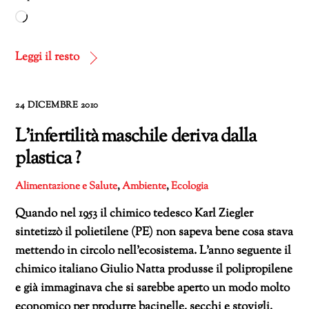
Caricamento
in
corso…
Leggi il resto
24 DICEMBRE 2010
L’infertilità maschile deriva dalla
plastica ?
Alimentazione e Salute
,
Ambiente
,
Ecologia
Quando nel 1953 il chimico tedesco Karl Ziegler
sintetizzò il polietilene (PE) non sapeva bene cosa stava
mettendo in circolo nell’ecosistema. L’anno seguente il
chimico italiano Giulio Natta produsse il polipropilene
e già immaginava che si sarebbe aperto un modo molto
economico per produrre bacinelle, secchi e stovigli,