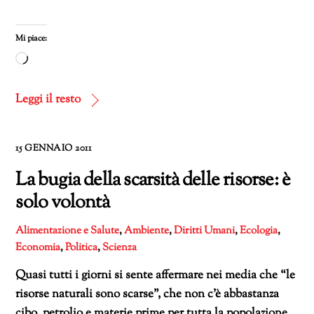
Mi piace:
Caricamento
in
corso…
Leggi il resto
15 GENNAIO 2011
La bugia della scarsità delle risorse: è
solo volontà
Alimentazione e Salute
,
Ambiente
,
Diritti Umani
,
Ecologia
,
Economia
,
Politica
,
Scienza
Quasi tutti i giorni si sente affermare nei media che “le
risorse naturali sono scarse”, che non c’è abbastanza
cibo, petrolio e materie prime per tutta la popolazione