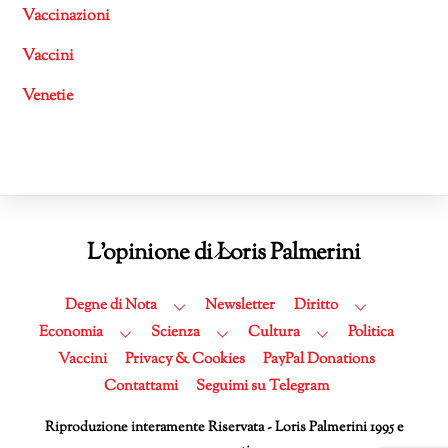
Vaccinazioni
Vaccini
Venetie
Back
L'opinione di Loris Palmerini
To
Top
Degne di Nota
Newsletter
Diritto
Economia
Scienza
Cultura
Politica
Vaccini
Privacy & Cookies
PayPal Donations
Contattami
Seguimi su Telegram
Riproduzione interamente Riservata - Loris Palmerini 1995 e