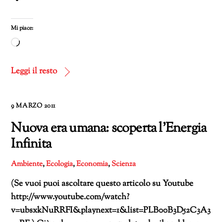
Mi piace:
Caricamento
in
corso…
Leggi il resto
9 MARZO 2011
Nuova era umana: scoperta l’Energia
Infinita
Ambiente
,
Ecologia
,
Economia
,
Scienza
(Se vuoi puoi ascoltare questo articolo su Youtube
http://www.youtube.com/watch?
v=ubsxkNuRRFI&playnext=1&list=PLB00B3D52C3A3