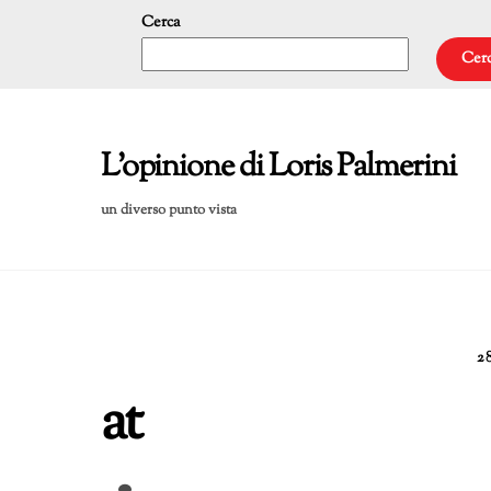
Skip
Cerca
to
Cer
content
L'opinione di Loris Palmerini
un diverso punto vista
2
at