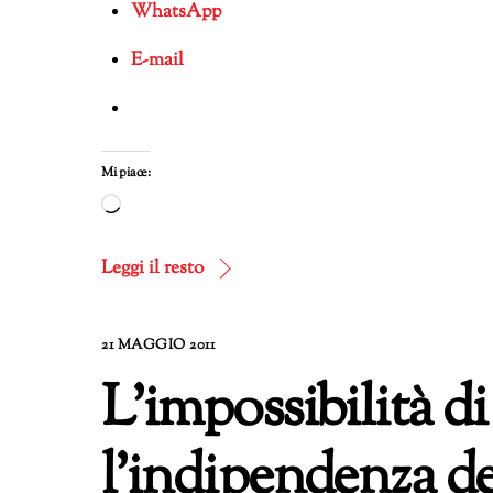
WhatsApp
E-mail
Mi piace:
Caricamento
in
corso…
Leggi il resto
21 MAGGIO 2011
L’impossibilità d
l’indipendenza d