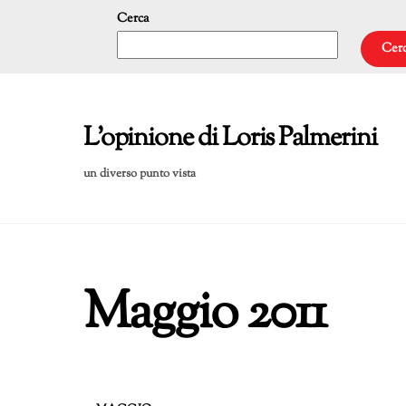
Skip
Cerca
to
Cer
content
L'opinione di Loris Palmerini
un diverso punto vista
Maggio 2011