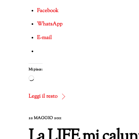
Facebook
WhatsApp
E-mail
Mi piace:
Caricamento
in
corso…
Leggi il resto
22 MAGGIO 2011
La LIFE mi calunn