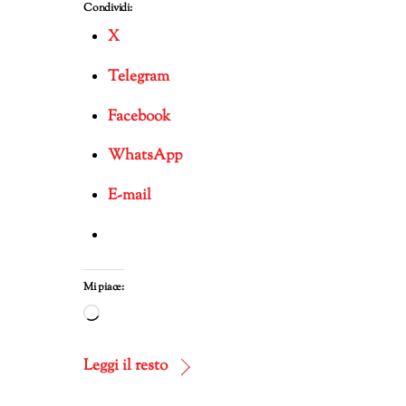
Condividi:
X
Telegram
Facebook
WhatsApp
E-mail
Mi piace:
Caricamento
in
corso…
Leggi il resto