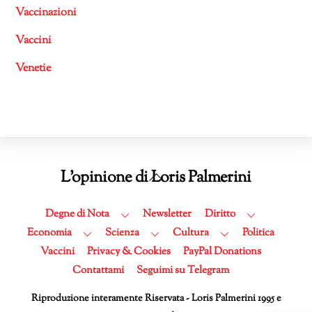
Vaccinazioni
Vaccini
Venetie
Back
L'opinione di Loris Palmerini
To
Top
Degne di Nota
Newsletter
Diritto
Economia
Scienza
Cultura
Politica
Vaccini
Privacy & Cookies
PayPal Donations
Contattami
Seguimi su Telegram
Riproduzione interamente Riservata - Loris Palmerini 1995 e