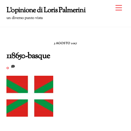
Skip
Me
L'opinione di Loris Palmerini
to
un diverso punto vista
content
5 AGOSTO 2017
118650-basque
0