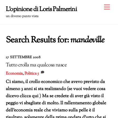
Skip
Me
L'opinione di Loris Palmerini
to
un diverso punto vista
content
Search Results for:
mandeville
17 SETTEMBRE 2008
Tutto crolla ma qualcosa nasce
Economia
,
Politica
5
Ci siamo, il crollo economico che avevo previsto da
almeno 3 anni si sta realizzando (se vuoi vedere cosa
dicevo clicca qui ) Ma se credete di aver già visto il
peggio vi sbagliate di molto. Il rallentamento globale
dell’economia reale che viviamo sulla pelle è il
risultato solamente della prima ondata d’urto che si