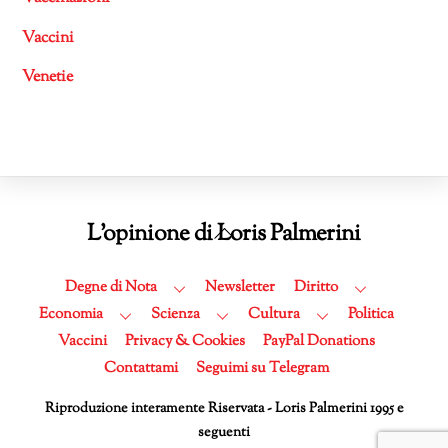
Vaccini
Venetie
Back
L'opinione di Loris Palmerini
To
Top
Degne di Nota
Newsletter
Diritto
Economia
Scienza
Cultura
Politica
Vaccini
Privacy & Cookies
PayPal Donations
Contattami
Seguimi su Telegram
Riproduzione interamente Riservata - Loris Palmerini 1995 e
seguenti