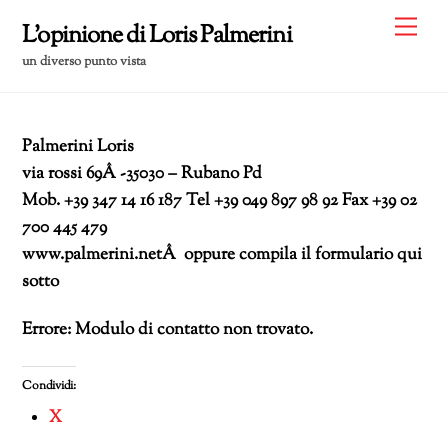
Skip
Me
L'opinione di Loris Palmerini
to
un diverso punto vista
content
Palmerini Loris
via rossi 69Â -35030 – Rubano Pd
Mob. +39 347 14 16 187 Tel +39 049 897 98 92 Fax +39 02
700 445 479
www.palmerini.netÂ oppure compila il formulario qui
sotto
Errore:
Modulo di contatto non trovato.
Condividi:
X