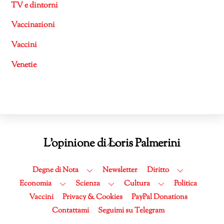
TV e dintorni
Vaccinazioni
Vaccini
Venetie
Back
L'opinione di Loris Palmerini
To
Top
Degne di Nota
Newsletter
Diritto
Economia
Scienza
Cultura
Politica
Vaccini
Privacy & Cookies
PayPal Donations
Contattami
Seguimi su Telegram