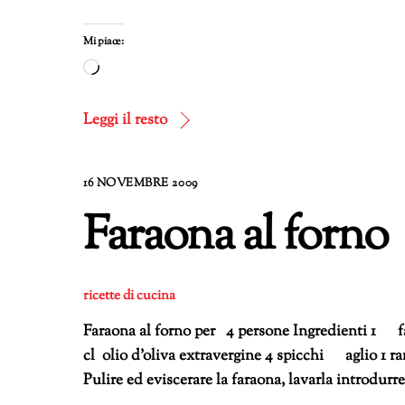
Mi piace:
Caricamento
in
corso…
Leggi il resto
16 NOVEMBRE 2009
Faraona al forno
ricette di cucina
Faraona al forno per 4 persone Ingredienti 1 f
cl olio d’oliva extravergine 4 spicchi aglio 1 ra
Pulire ed eviscerare la faraona, lavarla introdurre