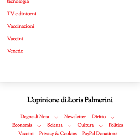
tecnologia
TV e dintorni
Vaccinazioni
Vaccini
Venetie
Back
L'opinione di Loris Palmerini
To
Top
Degne di Nota
Newsletter
Diritto
Economia
Scienza
Cultura
Politica
Vaccini
Privacy & Cookies
PayPal Donations