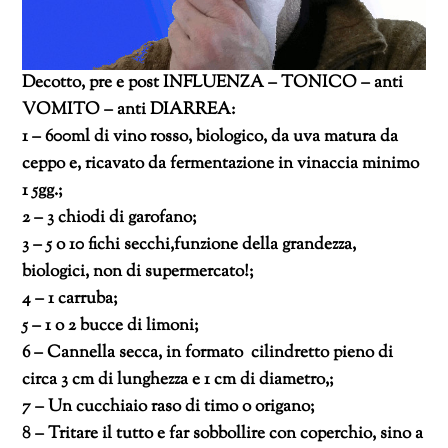
Decotto, pre e post INFLUENZA – TONICO – anti
VOMITO – anti DIARREA:
1 – 600ml di vino rosso, biologico, da uva matura da
ceppo e, ricavato da fermentazione in vinaccia minimo
1 5gg.;
2 – 3 chiodi di garofano;
3 – 5 o 10 fichi secchi,funzione della grandezza,
biologici, non di supermercato!;
4 – 1 carruba;
5 – 1 o 2 bucce di limoni;
6 – Cannella secca, in formato cilindretto pieno di
circa 3 cm di lunghezza e 1 cm di diametro,;
7 – Un cucchiaio raso di timo o origano;
8 – Tritare il tutto e far sobbollire con coperchio, sino a