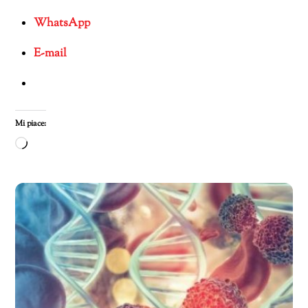
WhatsApp
E-mail
Mi piace:
Caricamento
in
corso…