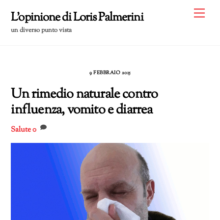
Skip
Me
L'opinione di Loris Palmerini
to
un diverso punto vista
content
9 FEBBRAIO 2015
Un rimedio naturale contro
influenza, vomito e diarrea
Salute
0