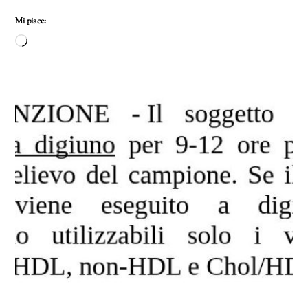
Mi piace:
Caricamento
in
corso…