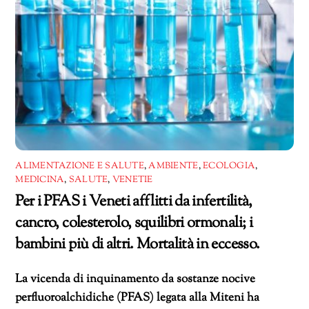
ALIMENTAZIONE E SALUTE
,
AMBIENTE
,
ECOLOGIA
,
MEDICINA
,
SALUTE
,
VENETIE
Per i PFAS i Veneti afflitti da infertilità,
cancro, colesterolo, squilibri ormonali; i
bambini più di altri. Mortalità in eccesso.
La vicenda di inquinamento da sostanze nocive
perfluoroalchidiche (PFAS) legata alla Miteni ha