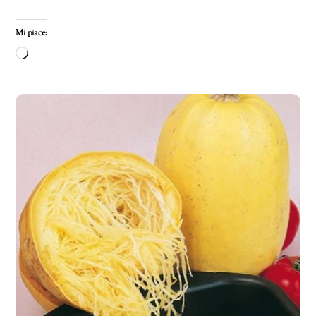
Mi piace:
Caricamento
in
corso…