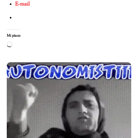
E-mail
Mi piace:
Caricamento
in
corso…