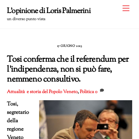
Skip
Me
L'opinione di Loris Palmerini
to
un diverso punto vista
content
17 GIUGNO 2013
Tosi conferma che il referendum per
l’indipendenza, non si può fare,
nemmeno consultivo.
Attualità e storia del Popolo Veneto
,
Politica
0
Tosi,
segretario
della
regione
Veneto