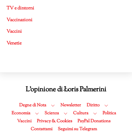
TV e dintorni
Vaccinazioni
Vaccini
Venetie
Back
L'opinione di Loris Palmerini
To
Top
Degne di Nota
Newsletter
Diritto
Economia
Scienza
Cultura
Politica
Vaccini
Privacy & Cookies
PayPal Donations
Contattami
Seguimi su Telegram