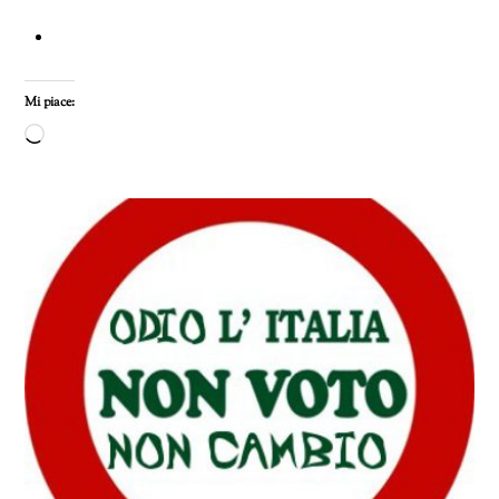
Mi piace:
Caricamento
in
corso…