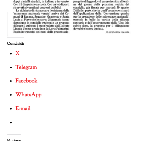
Condividi:
X
Telegram
Facebook
WhatsApp
E-mail
Mi piace: