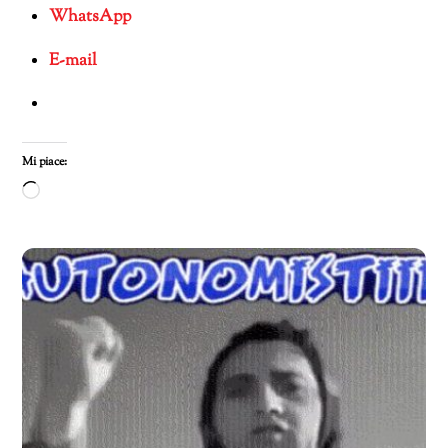
WhatsApp
E-mail
Mi piace:
Caricamento
in
corso…