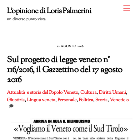
Skip
Me
L'opinione di Loris Palmerini
to
un diverso punto vista
content
22 AGOSTO 2016
Sul progetto di legge veneto n°
116/2016, il Gazzettino del 17 agosto
2016
Attualità e storia del Popolo Veneto
,
Cultura
,
Diritti Umani
,
Giustizia
,
Lingua veneta
,
Personale
,
Politica
,
Storia
,
Venetie
0