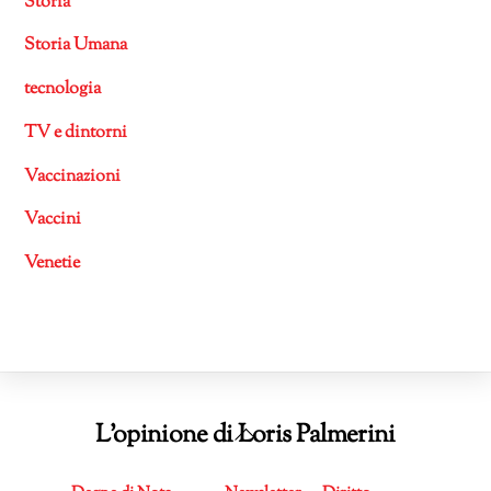
Storia
Storia Umana
tecnologia
TV e dintorni
Vaccinazioni
Vaccini
Venetie
Back
L'opinione di Loris Palmerini
To
Top