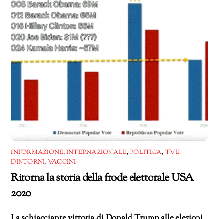
INFORMAZIONE
,
INTERNAZIONALE
,
POLITICA
,
TV E
DINTORNI
,
VACCINI
Ritorna la storia della frode elettorale USA
2020
La schiacciante vittoria di Donald Trump alle elezioni