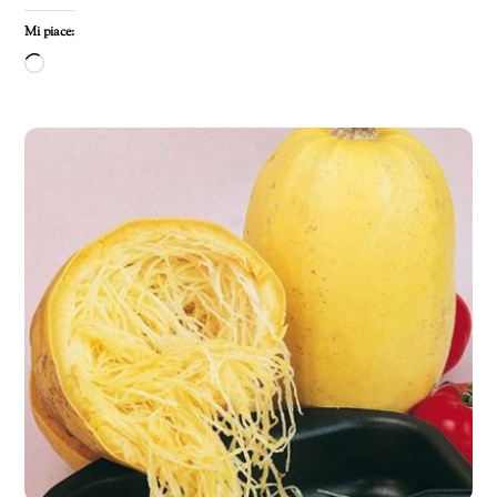
Mi piace:
Caricamento
in
corso…