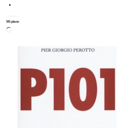
Mi piace:
Caricamento
in
corso…