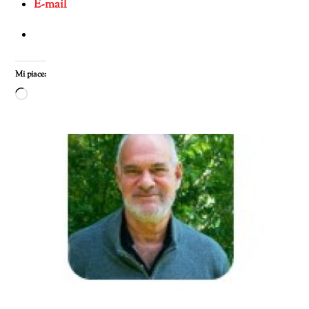
E-mail
Mi piace:
Caricamento
in
corso…