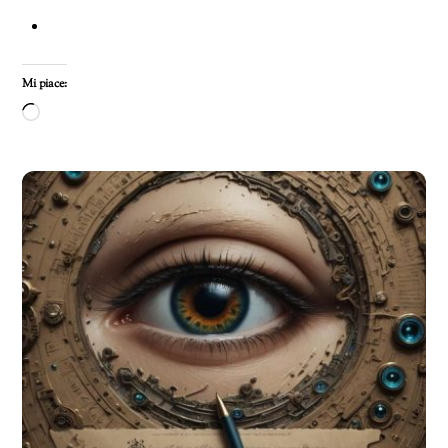
Mi piace:
Caricamento
in
corso…