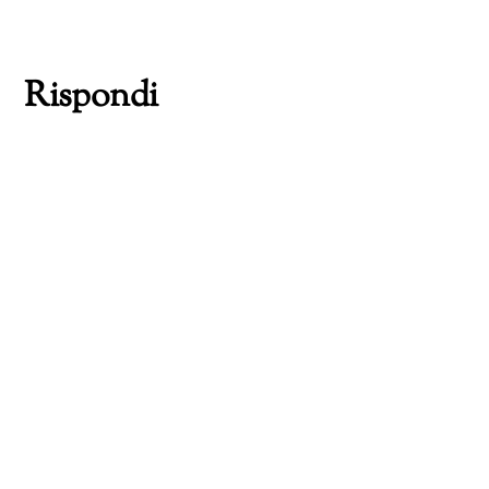
in
corso…
Rispondi