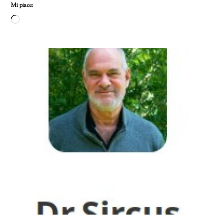
Mi piace:
Caricamento
in
corso…