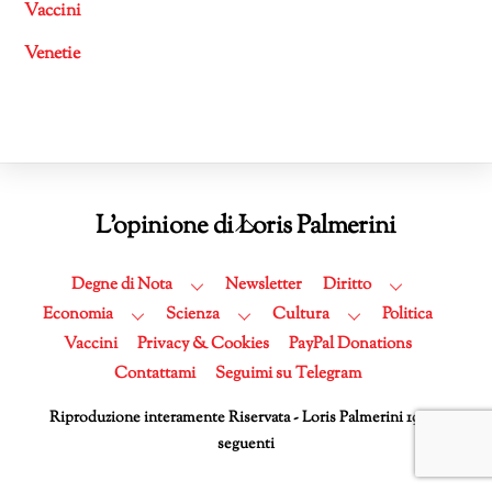
Vaccini
Venetie
Back
L'opinione di Loris Palmerini
To
Top
Degne di Nota
Newsletter
Diritto
Economia
Scienza
Cultura
Politica
Vaccini
Privacy & Cookies
PayPal Donations
Contattami
Seguimi su Telegram
Riproduzione interamente Riservata - Loris Palmerini 1995 e
seguenti