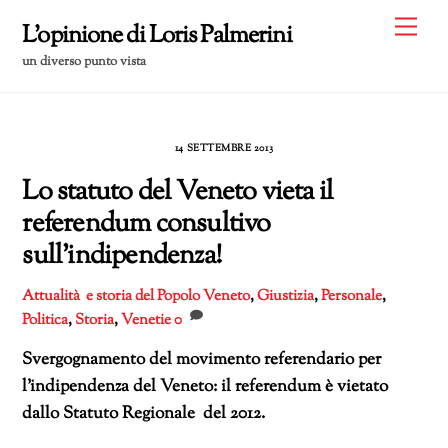
Skip
Me
L'opinione di Loris Palmerini
to
un diverso punto vista
content
14 SETTEMBRE 2013
Lo statuto del Veneto vieta il
referendum consultivo
sull’indipendenza!
Attualità e storia del Popolo Veneto
,
Giustizia
,
Personale
,
Politica
,
Storia
,
Venetie
0
Svergognamento del movimento referendario per
l’indipendenza del Veneto: il referendum è vietato
dallo Statuto Regionale del 2012.