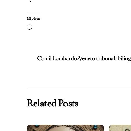
Mi piace:
Caricamento
in
corso…
Con il Lombardo-Veneto tribunali bilingu
Related Posts