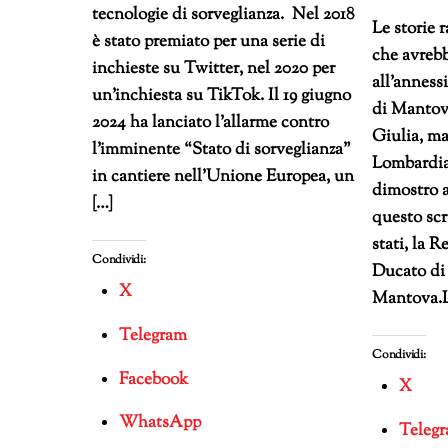
tecnologie di sorveglianza. Nel 2018
Le storie 
è stato premiato per una serie di
che avrebb
inchieste su Twitter, nel 2020 per
all’anness
un’inchiesta su TikTok. Il 19 giugno
di Mantova
2024 ha lanciato l’allarme contro
Giulia, ma
l’imminente “Stato di sorveglianza”
Lombardia 
in cantiere nell’Unione Europea, un
dimostro 
[…]
questo scr
stati, la R
Condividi:
Ducato di 
X
Mantova.L
Telegram
Condividi:
Facebook
X
WhatsApp
Teleg