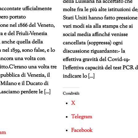
della Luisiana ha accertato che
raccontate ufficialmente
molte fra le più alte istituzioni de
ero portato
Stati Uniti hanno fatto pressione
ione nel 1866 del Veneto,
vari modi sia alla stampa che ai
 e del Friuli-Venezia
social media affinché venisse
 anche quella della
cancellata (soppressa) ogni
nel 1859, sono false, e lo
discussione riguardante:- la
ancora una volta con
effettiva gravità del Covid-19-
itto.C’erano una volta tre
l’effettiva capacità del test PCR d
epubblica di Venezia, il
indicare lo […]
Milano e il Ducato di
asciamo perdere le […]
Condividi:
X
Telegram
Facebook
ram