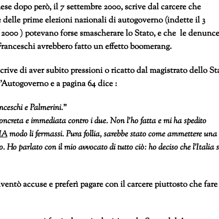
se dopo però, il 7 settembre 2000, scrive dal carcere che
e delle prime elezioni nazionali di autogoverno (indette il 3
 2000 ) potevano forse smascherare lo Stato, e che le denunc
 Franceschi avrebbero fatto un effetto boomerang.
crive di aver subito pressioni o ricatto dal magistrato dello St
 l’Autogoverno e a pagina 64 dice :
nceschi e Palmerini.
”
oncreta e immediata contro i due. Non l’ho fatta e mi ha spedito
IA
modo li fermassi. Pura follia, sarebbe stato come ammettere una
. Ho parlato con il mio avvocato di tutto ciò: ho deciso che l’Italia s
entò accuse e preferì pagare con il carcere piuttosto che fare