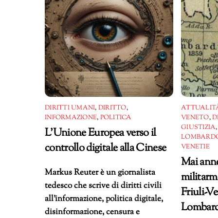
DIRITTI UMANI
,
DIRITTO
,
ATTUALITÀ
INFORMAZIONE
,
POLITICA
VENETO
,
D
GIUSTIZIA
L’Unione Europea verso il
LOMBARDO
controllo digitale alla Cinese
VENETIE
Mai anne
Markus Reuter è un giornalista
militarme
tedesco che scrive di diritti civili
Friuli-Ve
all’informazione, politica digitale,
Lombard
disinformazione, censura e