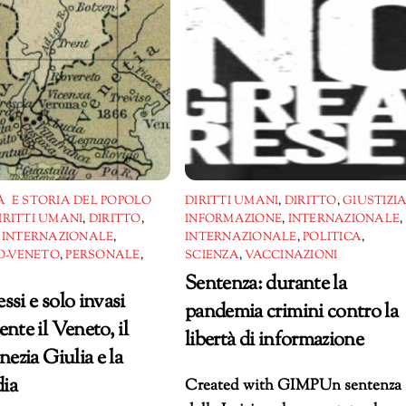
 E STORIA DEL POPOLO
DIRITTI UMANI
,
DIRITTO
,
GIUSTIZI
IRITTI UMANI
,
DIRITTO
,
INFORMAZIONE
,
INTERNAZIONALE
,
,
INTERNAZIONALE
,
INTERNAZIONALE
,
POLITICA
,
-VENETO
,
PERSONALE
,
SCIENZA
,
VACCINAZIONI
Sentenza: durante la
ssi e solo invasi
pandemia crimini contro la
nte il Veneto, il
libertà di informazione
nezia Giulia e la
ia
Created with GIMPUn sentenza