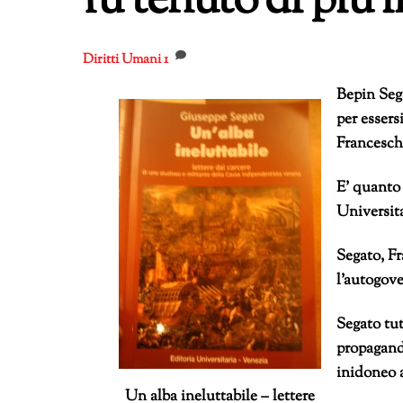
fu tenuto di più i
Diritti Umani
1
Bepin Sega
per essers
Francesch
E’ quanto 
Universita
Segato, F
l’autogove
Segato tut
propagand
inidoneo 
Un alba ineluttabile – lettere