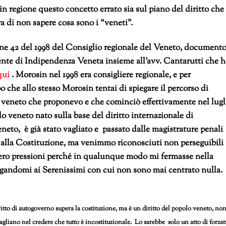
n regione questo concetto errato sia sul piano del diritto che
a di non sapere cosa sono i “veneti”.
ione 42 del 1998 del Consiglio regionale del Veneto, document
mente di Indipendenza Veneta insieme all’avv. Cantarutti che h
qui
. Morosin nel 1998 era consigliere regionale, e per
o che allo stesso Morosin tentai di spiegare il percorso di
veneto che proponevo e che cominciò effettivamente nel lugl
o veneto nato sulla base del diritto internazionale di
to, è già stato vagliato e passato dalle magistrature penali
alla Costituzione, ma venimmo riconosciuti non perseguibili 
fecero pressioni perché in qualunque modo mi fermasse nella
egandomi ai Serenissimi con cui non sono mai centrato nulla.
iritto di autogoverno supera la costituzione, ma è un diritto del popolo veneto, no
bagliano nel credere che tutto è incostituzionale. Lo sarebbe solo un atto di forzat