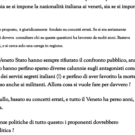
 sia se si impone la nazionalità italiana ai veneti, sia se si impo
proposto, è giuridicamente fondato su concetti errati. Se si era seriamente
 si doveva consultare chi su queste questioni ha lavorato da molti anni. Bastava
i, e si cerca solo una carega in regione.
Veneto Stato hanno sempre rifiutato il confronto pubblico, anz
o hanno perfino sparso diverse calunnie sugli antagonisti com
i servizi segreti italiani (!) e perfino di aver favorito la mort
 anche ai militanti. Allora cosa si vuole fare per davvero ?
llo, basato su concetti errati, e tutto il Veneto ha perso anni,
a.
guenze politiche di tutto questo: i proponenti dovrebbero
itica ?