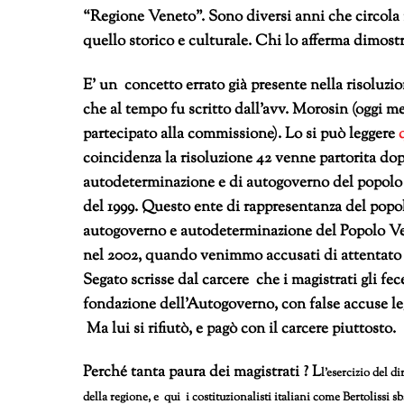
“Regione Veneto”. Sono diversi anni che circola i
quello storico e culturale. Chi lo afferma dimostr
E’ un concetto errato già presente nella risoluz
che al tempo fu scritto dall’avv. Morosin (oggi 
partecipato alla commissione). Lo si può leggere
coincidenza la risoluzione 42 venne partorita dop
autodeterminazione e di autogoverno del popolo 
del 1999. Questo ente di rappresentanza del popol
autogoverno e autodeterminazione del Popolo Vene
nel 2002, quando venimmo accusati di attentato 
Segato scrisse dal carcere che i magistrati gli 
fondazione dell’Autogoverno, con false accuse l
Ma lui si rifiutò, e pagò con il carcere piuttosto.
Perché tanta paura dei magistrati ? L
l’esercizio del d
della regione, e
qui i costituzionalisti italiani come Bertolissi s