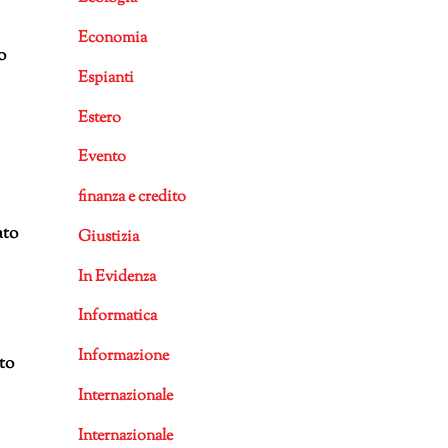
Economia
o
Espianti
Estero
Evento
finanza e credito
ato
Giustizia
In Evidenza
Informatica
Informazione
tto
Internazionale
Internazionale