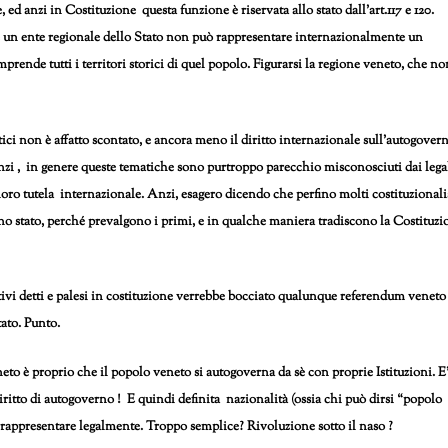
, ed anzi
in Costituzione questa funzione è riservata allo stato dall’art.117 e 120.
he un ente regionale dello Stato non può rappresentare internazionalmente un
rende tutti i territori storici di quel popolo. Figurarsi la regione veneto, che no
ci non è affatto scontato, e ancora meno il diritto internazionale sull’autogover
zi , in genere queste tematiche sono purtroppo parecchio misconosciuti dai legal
 loro tutela internazionale. Anzi, esagero dicendo che perfino molti costituzionali
 uno stato, perché prevalgono i primi, e in qualche maniera tradiscono la Costituzi
tivi detti e palesi in costituzione verrebbe bocciato qualunque referendum veneto
stato. Punto.
o è proprio che il popolo veneto si autogoverna da sè con proprie Istituzioni. E
iritto di autogoverno ! E quindi definita nazionalità (ossia chi può dirsi “popolo
e rappresentare legalmente. Troppo semplice? Rivoluzione sotto il naso ?