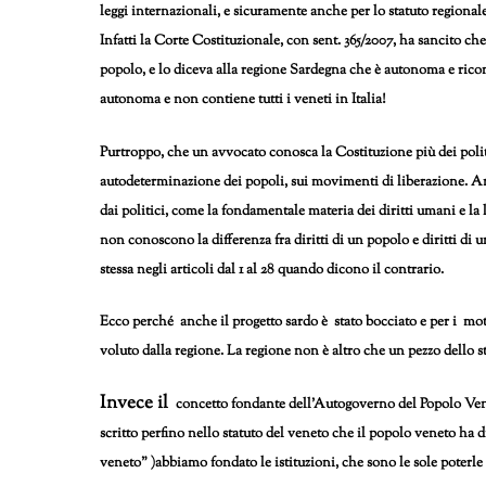
leggi internazionali, e sicuramente anche per lo statuto regionale
Infatti l
a Corte Costituzionale, con sent. 365/2007, ha sancito c
popolo, e lo diceva alla regione Sardegna che è autonoma e ricomp
autonoma e non contiene tutti i veneti in Italia!
Purtroppo, che un avvocato conosca la Costituzione più dei politi
autodeterminazione dei popoli, sui movimenti di liberazione. An
dai politici, come la fondamentale materia dei diritti umani e la
non conoscono la differenza fra diritti di un popolo e diritti di
stessa negli articoli dal 1 al 28 quando dicono il contrario.
Ecco perché anche il progetto sardo è stato bocciato e per i mo
voluto dalla regione. La regione non è altro che un pezzo dello 
Invece il
concetto fondante dell’Autogoverno del Popolo Venet
scritto perfino nello statuto del veneto che il popolo veneto ha d
veneto” )abbiamo fondato le istituzioni, che sono le sole poterl