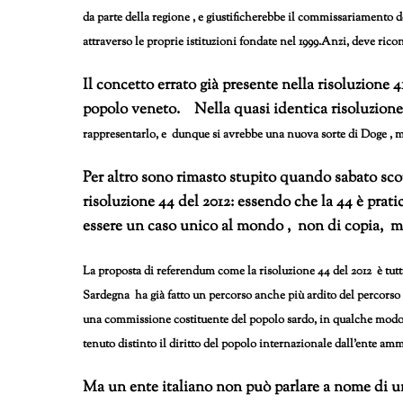
da parte della regione , e giustificherebbe il commissariamento d
attraverso le proprie istituzioni fondate nel 1999
.Anzi, deve ricon
Il concetto errato già presente nella risoluzione 4
popolo veneto. Nella quasi identica risoluzione 4
rappresentarlo, e dunque si avrebbe una nuova sorte di Doge , ma
Per altro sono rimasto stupito quando sabato scors
risoluzione 44 del 2012: essendo che la 44 è prati
essere un caso unico al mondo , non di copia, ma
La proposta di referendum come la risoluzione 44 del 2012 è tutta
Sardegna ha già fatto un percorso anche più ardito del percorso 
una commissione costituente del popolo sardo, in qualche modo a
tenuto distinto il diritto del popolo internazionale dall’ente amm
Ma un ente italiano non può parlare a nome di u