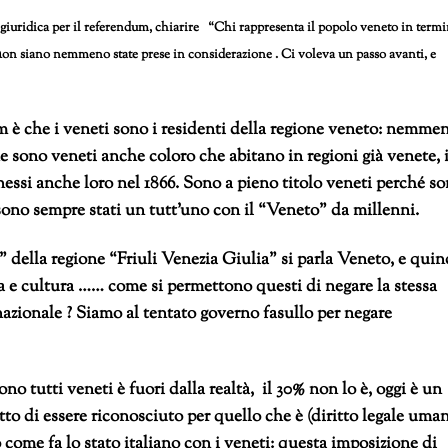
giuridica per il referendum, chiarire “Chi rappresenta il popolo veneto in termi
n
on siano nemmeno state prese in considerazione . Ci voleva un passo avanti, e
m è che i veneti sono i residenti della regione veneto: nemme
he sono veneti anche coloro che abitano in regioni già venete, 
essi anche loro nel 1866. Sono a pieno titolo veneti perché s
 sono sempre stati un tutt’uno con il “Veneto” da millenni.
 della regione “Friuli Venezia Giulia” si parla Veneto, e quin
ria e cultura …… come si permettono questi di negare la stessa
rnazionale ? Siamo al tentato governo fasullo per negare
no tutti veneti è fuori dalla realtà, il 30% non lo è, oggi è un
tto di essere riconosciuto per quello che è (diritto legale uman
 come fa lo stato italiano con i veneti: questa imposizione di