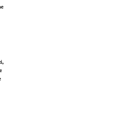
ne
i,
e
e